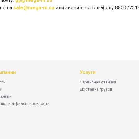
почту:
gp@mega-m.su
ите на
sale@mega-m.su
или звоните по телефону 88007751
мпании
Услуги
сти
Сервисная станция
и
Доставка грузов
удники
тика конфиденциальности