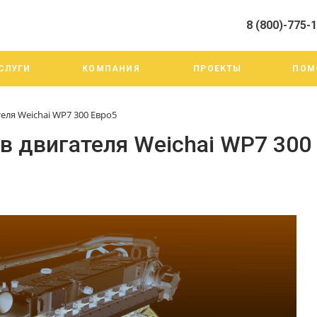
8 (800)-775-
алистами и третьими лицами, для анализа событий на нашем веб-
го использования. Более подробные сведения смотрите в Политик
8 (800)-775-19-98
СЛУГИ
КОМПАНИЯ
ПРОЕКТЫ
ПОМ
г. Челябинск ул. Трои
тракт 20А/3
Пн-Пт: 9:00-18:00
еля Weichai WP7 300 Eвро5
Cб-Вс: Выходной
info@mega-m.su
 двигателя Weichai WP7 300