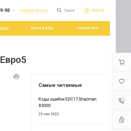
19-98
сайте. Продолжая
Заказать звонок
Поиск
ВОЙТИ
Принять
е конфиденциальности
ОЩЬ
КОНТАКТЫ
ГАРАНТИЯ
цкий
 Eвро5
Самые читаемые
Коды ошибок EDC17 Shacman
X3000
23 сен 2022