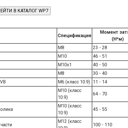
ЕЙТИ В КАТАЛОГ WP7
Момент зат
Спецификация
(Н*м)
М8
23 - 28
М10
46 - 51
М10х1
40 - 50
М8
30 - 40
EVB
M6 (класс 10.9)
11 - 14
M10 (класс
64 - 70
10.9)
M10 (класс
ролика
45 - 55
10.9)
M12 (класс
части
100 - 110