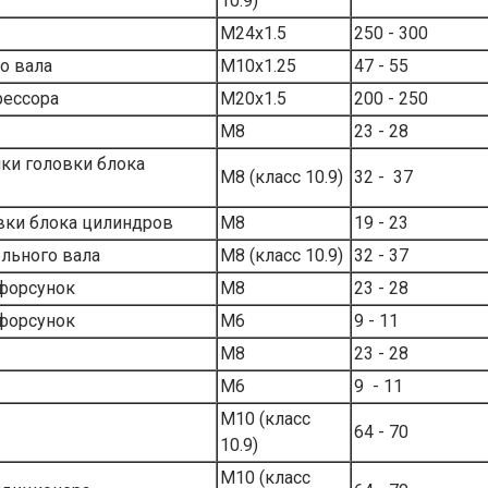
10.9)
M24х1.5
250 - 300
о вала
M10х1.25
47 - 55
рессора
М20х1.5
200 - 250
М8
23 - 28
и головки блока
M8 (класс 10.9)
32 - 37
вки блока цилиндров
M8
19 - 23
ельного вала
M8 (класс 10.9)
32 - 37
 форсунок
М8
23 - 28
 форсунок
М6
9 - 11
М8
23 - 28
М6
9 - 11
M10 (класс
64 - 70
10.9)
M10 (класс