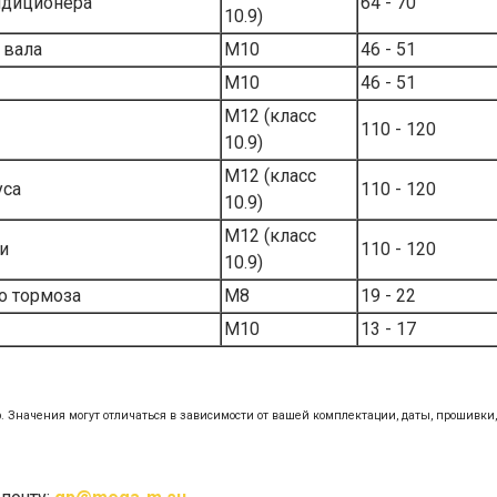
ндиционера
64 - 70
10.9)
 вала
М10
46 - 51
М10
46 - 51
M12 (класс
110 - 120
10.9)
M12 (класс
уса
110 - 120
10.9)
M12 (класс
и
110 - 120
10.9)
о тормоза
М8
19 - 22
М10
13 - 17
 Значения могут отличаться в зависимости от вашей комплектации, даты, прошивки,