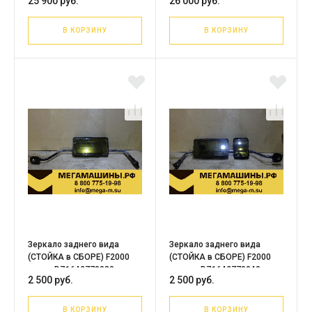
25 900 руб.
26 000 руб.
8201005-GX106
8201015-GX106
В КОРЗИНУ
В КОРЗИНУ
Зеркало заднего вида
Зеркало заднего вида
(СТОЙКА в СБОРЕ) F2000
(СТОЙКА в СБОРЕ) F2000
левое DZ1642770030
правое DZ1642770040
2 500 руб.
2 500 руб.
В КОРЗИНУ
В КОРЗИНУ