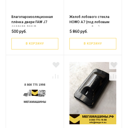
Влагопароизоляционная
Желоб лобового стекла
плёнка двери FAW J7
HOWO A7 (под лобовым
6102183-B90/B
стеклом, к-т 2 шт)
500 руб.
5 860 руб.
WG1664110037
В КОРЗИНУ
В КОРЗИНУ