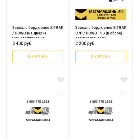
Зеркало бордюрное SITRAK
Зеркало бордюрное SITRAK
/ HOWO (на двери)
C7H / HOWO T5G (в сборе)
WG1642770103 /Оригинал
812W63730-6656
2 400 руб.
2 200 руб.
(СКЛАДНОЕ)
В КОРЗИНУ
В КОРЗИНУ