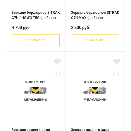
Зеркало бордюрное SITRAK
Зеркало бордюрное SITRAK
C7H / HOWO T5G (в сборе)
C7H MAX (в сборе)
812W63730-6656/2
AZ16D177100005
4 700 руб.
2 200 руб.
(СКЛАДНОЕ) /Оригинал
В КОРЗИНУ
В КОРЗИНУ
Зеркало заднего вида
Зеркало заднего вида