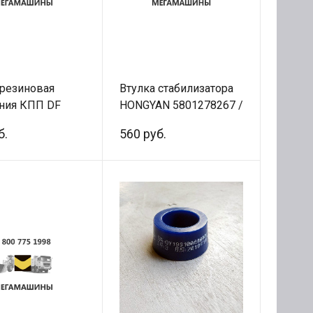
 резиновая
Втулка стабилизатора
ния КПП DF
HONGYAN 5801278267 /
-01030
Оригинал
б.
560 руб.