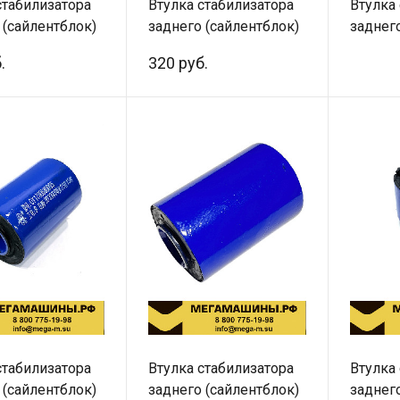
стабилизатора
Втулка стабилизатора
Втулка
 (сайлентблок)
заднего (сайлентблок)
заднег
0035
1780680035 CREATEK
178068
.
320 руб.
CK8258
LEO300
стабилизатора
Втулка стабилизатора
Втулка
 (сайлентблок)
заднего (сайлентблок)
заднег