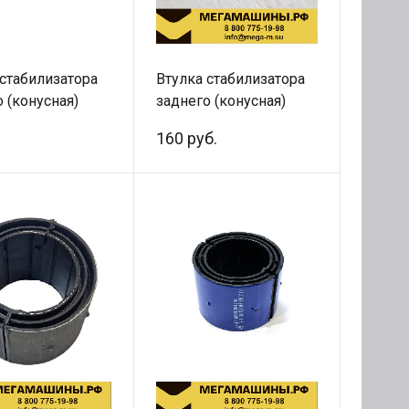
 стабилизатора
Втулка стабилизатора
 (конусная)
заднего (конусная)
680066
199100680066 QINYAN
160 руб.
010A