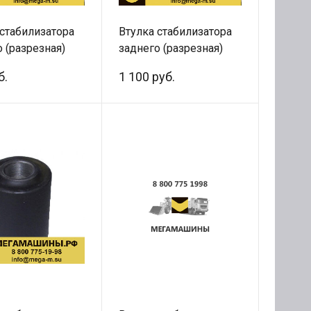
 стабилизатора
Втулка стабилизатора
 (разрезная)
заднего (разрезная)
 C7H 4x2
SITRAK C7H 4x2
б.
1 100 руб.
5688210
WG9925688210 QINYAN