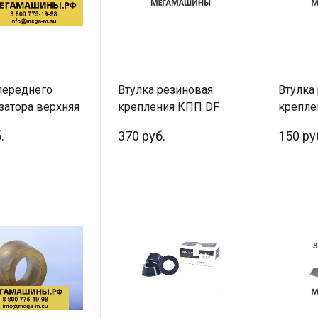
переднего
Втулка резиновая
Втулка
затора верхняя
крепления КПП DF
крепле
F2000
(центральная) 10ZB8A-
10ZB8A
.
370 руб.
150 ру
тблок) малый
01027
017A