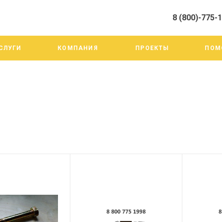
8 (800)-775-
алистами и третьими лицами, для анализа событий на нашем веб-
го использования. Более подробные сведения смотрите в Политик
8 (800)-775-19-98
СЛУГИ
КОМПАНИЯ
ПРОЕКТЫ
ПОМ
г. Челябинск ул. Трои
тракт 20А/3
Пн-Пт: 9:00-18:00
Cб-Вс: Выходной
info@mega-m.su