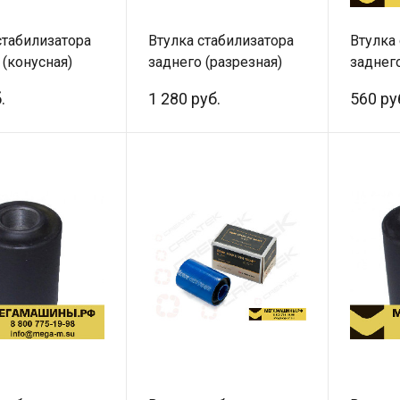
стабилизатора
Втулка стабилизатора
Втулка
 (конусная)
заднего (разрезная)
заднего
80066 Автотех
Foton Auman EST-A
SITRAK
.
1 280 руб.
560 ру
H429500000264
WG992