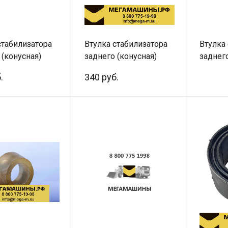
стабилизатора
Втулка стабилизатора
Втулка
 (конусная)
заднего (конусная)
заднего
680066
199100680066
199100
.
340 руб.
CREATEK CK8791
LEO300