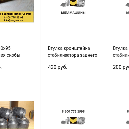
10х95
Втулка кронштейна
Втулка
ния скобы
стабилизатора заднего
стабил
его
HONGYAN 5801275925 /
F3000/
.
420 руб.
200 ру
затора
Аналог
(сайле