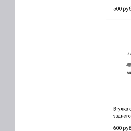
178068
500 руб
QINYAN 
Втулка 
заднего
81.4370
600 руб
60х76х