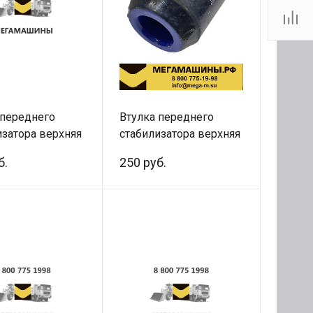
 переднего
Втулка переднего
изатора верхняя
стабилизатора верхняя
F2000
F3000/F2000
б.
250 руб.
нтблок) малый
(сайлентблок) малый
/QINYAN