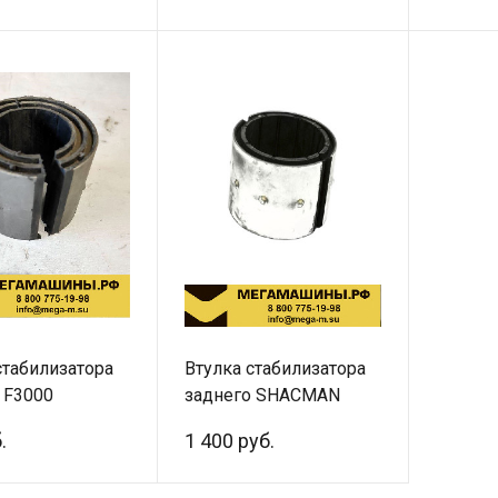
стабилизатора
Втулка стабилизатора
 F3000
заднего SHACMAN
2.0068
X5000 / X3000
.
1 400 руб.
х72 QINYAN
DZ95259680400