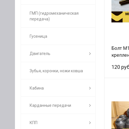
ГМП (гидромеханическая
передача)
Гусеница
Болт М
Двигатель
крепле
передн
120 руб
стабили
Зубья, коронки, ножи ковша
Кабина
Карданные передачи
КПП