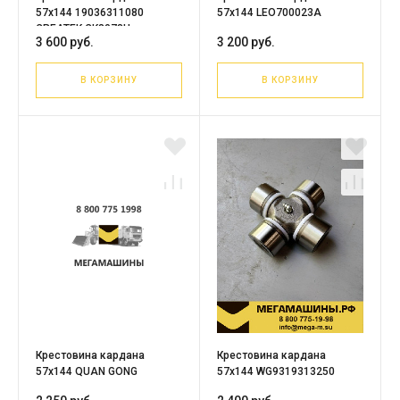
57х144 19036311080
57х144 LEO700023A
CREATEK CK8078H
3 600 руб.
3 200 руб.
(двухрядный подшипник)
В КОРЗИНУ
В КОРЗИНУ
Крестовина кардана
Крестовина кардана
57х144 QUAN GONG
57х144 WG9319313250