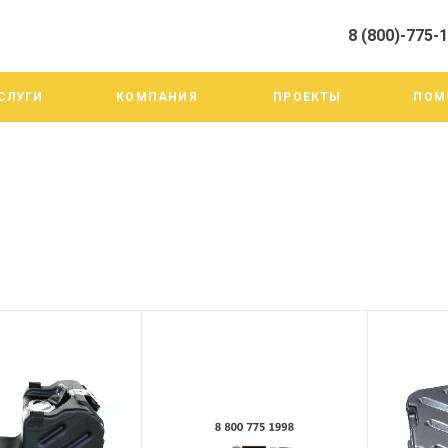
8 (800)-775-
алистами и третьими лицами, для анализа событий на нашем веб-
го использования. Более подробные сведения смотрите в Политик
8 (800)-775-19-98
СЛУГИ
КОМПАНИЯ
ПРОЕКТЫ
ПОМ
г. Челябинск ул. Трои
тракт 20А/3
Пн-Пт: 9:00-18:00
Cб-Вс: Выходной
info@mega-m.su