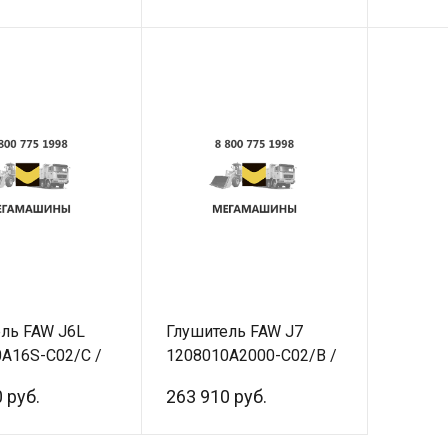
ль FAW J6L
Глушитель FAW J7
A16S-C02/C /
1208010A2000-C02/B /
ал
Оригинал
 руб.
263 910 руб.