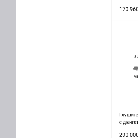
Оригин
170 960
Глушите
с двига
1208010
290 000