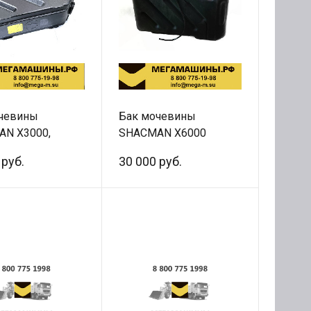
чевины
Бак мочевины
N X3000,
SHACMAN X6000
45 литров
DZ9X259741002 (60
 руб.
30 000 руб.
9740574 /
литров) /Оригинал
ал