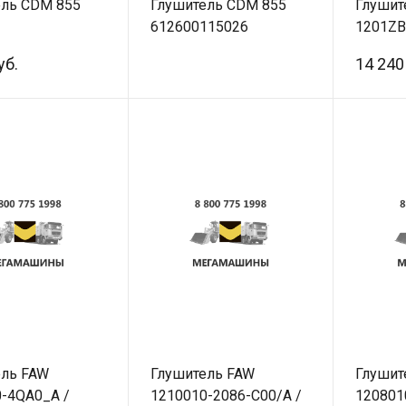
ель CDM 855
Глушитель CDM 855
Глушит
612600115026
1201ZB
уб.
14 240
ель FAW
Глушитель FAW
Глушит
-4QA0_A /
1210010-2086-C00/A /
120801