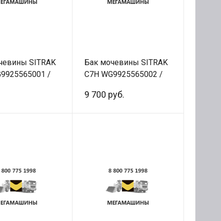
чевины SITRAK
Бак мочевины SITRAK
9925565001 /
C7H WG9925565002 /
ал
Оригинал
9 700 руб.