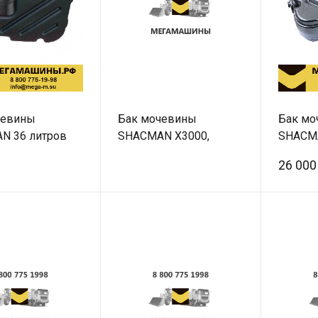
чевины
Бак мочевины
Бак мо
N 36 литров
SHACMAN X3000,
SHACMA
9740572
X5000 45 литров
X5000 
26 000
DZ95259740345 в
DZ9525
сборе /Оригинал
Оригин