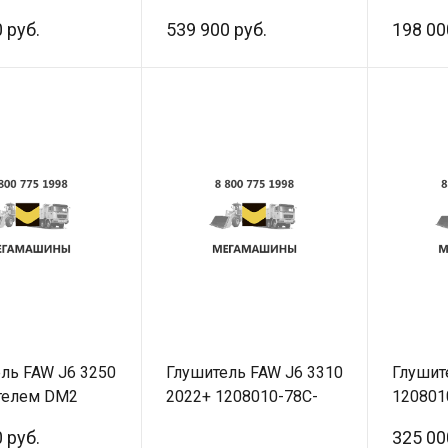
ал
Оригинал
 руб.
539 900 руб.
198 00
ль FAW J6 3250
Глушитель FAW J6 3310
Глушит
телем DM2
2022+ 1208010-78C-
120801
-78C-C02/A
C00
/Ориги
 руб.
325 00