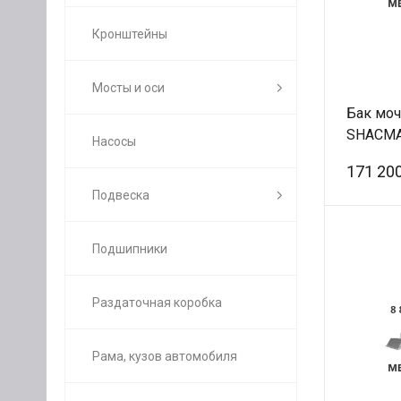
Кронштейны
Мосты и оси
Бак мо
SHACMA
Насосы
сборе 
171 200
/Оригин
Подвеска
Подшипники
Раздаточная коробка
Рама, кузов автомобиля