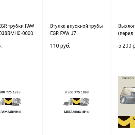
EGR трубки FAW
Втулка впускной трубы
Выхлоп
7038BMH0-0000
EGR FAW J7
(перед
ал
1207032AMH0-02025 /
120307
.
110 руб.
5 200 
Оригинал
Оригин