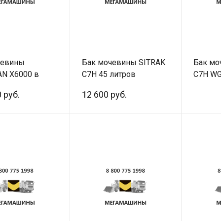
чевины
Бак мочевины SITRAK
Бак мо
N X6000 в
C7H 45 литров
C7H WG
DZ9X259744103
WG9925544002
Оригин
 руб.
12 600 руб.
ал