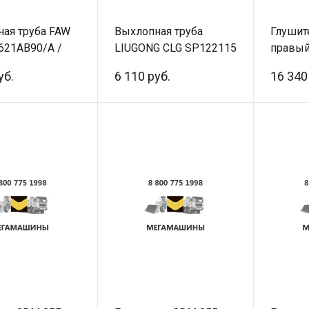
ая труба FAW
Выхлопная труба
Глушит
621AB90/A /
LIUGONG CLG SP122115
правый
ал
420мм)
уб.
6 110 руб.
16 340