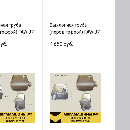
ная труба
Выхлопная труба
 гофрой) FAW J7
(перед гофрой) FAW J7
1-2025/A /
1203071-92W/B /
руб.
4 650 руб.
ал
Оригинал