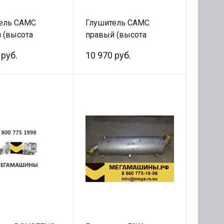
ель CAMC
Глушитель CAMC
 (высота
правый (высота
 20140830001
560мм)
 руб.
10 970 руб.