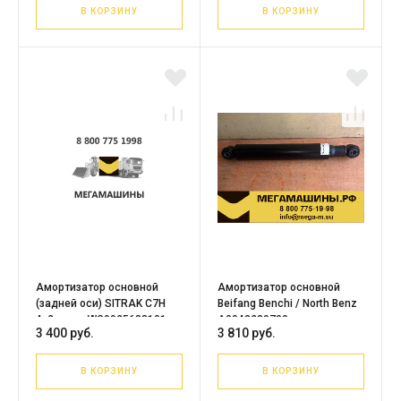
В КОРЗИНУ
В КОРЗИНУ
Амортизатор основной
Амортизатор основной
(задней оси) SITRAK C7H
Beifang Benchi / North Benz
4x2 тягач WG9925688101
A0043239700
3 400 руб.
3 810 руб.
/FMT
В КОРЗИНУ
В КОРЗИНУ