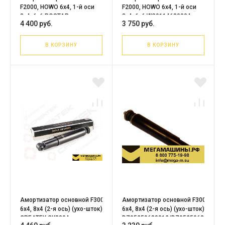
F2000, HOWO 6х4, 1-й оси
F2000, HOWO 6х4, 1-й оси
8х4, 6х6 ROSTAR
8х4, 6х6 WG9114680004
4 400 руб.
3 750 руб.
/PRC
В КОРЗИНУ
В КОРЗИНУ
Амортизатор основной F3000
Амортизатор основной F3000
6х4, 8х4 (2-я ось) (ухо-шток)
6х4, 8х4 (2-я ось) (ухо-шток)
CREATEK CK8094
DZ95259680012/DZ95259680013