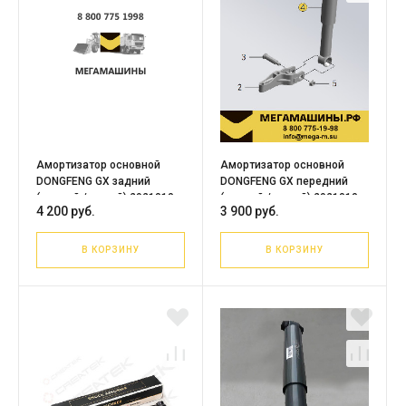
Амортизатор основной
Амортизатор основной
DONGFENG GX задний
DONGFENG GX передний
(правый / левый) 2921010-
(правый / левый) 2921010-
4 200 руб.
3 900 руб.
H03E0 Аналог
H02V0
В КОРЗИНУ
В КОРЗИНУ