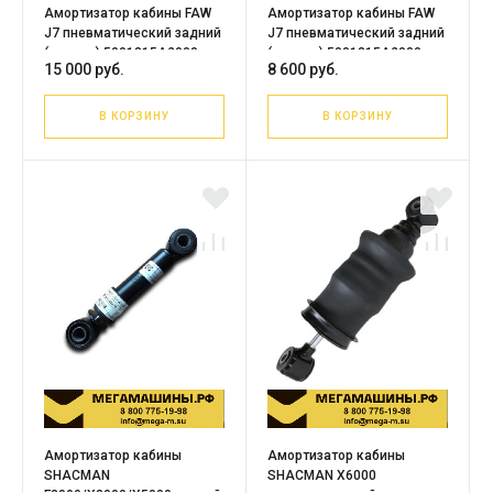
Амортизатор кабины FAW
Амортизатор кабины FAW
J7 пневматический задний
J7 пневматический задний
(ухо-ухо) 5001315A2000-
(ухо-ухо) 5001315A2000-
15 000 руб.
8 600 руб.
C00/F
C00/F /QINYAN 20013548
В КОРЗИНУ
В КОРЗИНУ
Амортизатор кабины
Амортизатор кабины
SHACMAN
SHACMAN X6000