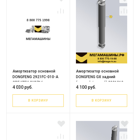
Амортизатор основной
Амортизатор основной
DONGFENG 2921FC-010-A
DONGFENG GX задний
CREATEK CK8716
(правый / левый) 2921010-
4 030 руб.
4 100 руб.
H03E0 OEM
В КОРЗИНУ
В КОРЗИНУ