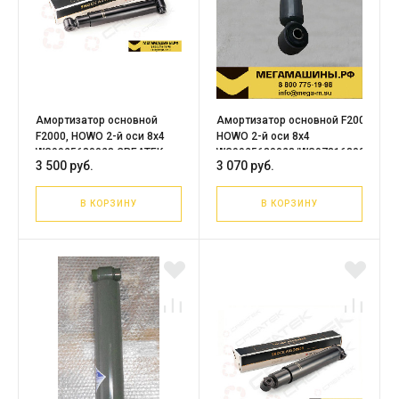
Амортизатор основной
Амортизатор основной F2000,
F2000, HOWO 2-й оси 8х4
HOWO 2-й оси 8х4
WG9925680028 CREATEK
WG9925680028/WG9731680031
3 500 руб.
3 070 руб.
CK8098
В КОРЗИНУ
В КОРЗИНУ