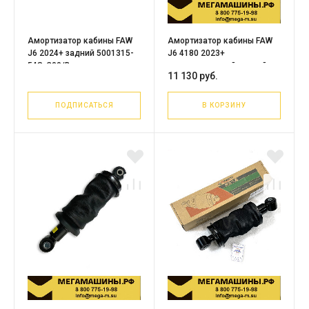
Амортизатор кабины FAW
Амортизатор кабины FAW
J6 2024+ задний 5001315-
J6 4180 2023+
54S-C00/B
пневматический задний
11 130 руб.
5001315B91W-C00/D /
ОРИГИНАЛ
ПОДПИСАТЬСЯ
В КОРЗИНУ