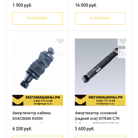
F3000/X3000/X5000 задний
пневматический
1 900 руб.
16 000 руб.
(поперечный)
DZ16251444075
В КОРЗИНУ
В КОРЗИНУ
Амортизатор кабины
Амортизатор основной
SHACMAN X6000
(задней оси) SITRAK C7H
пневматический
4x2 тягач WG9925688101
6 200 руб.
3 600 руб.
DZ16251444076 /PRC