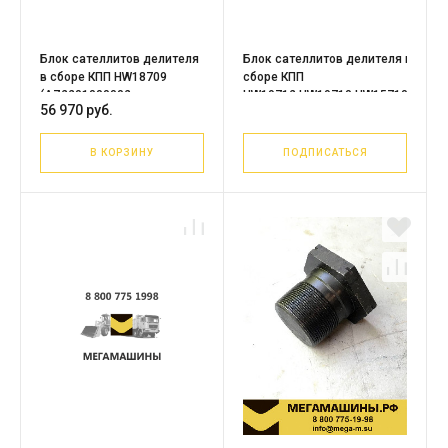
Блок сателлитов делителя
Блок сателлитов делителя в
в сборе КПП HW18709
сборе КПП
(AZ2201000002,
HW19712,HW19710,HW15710
56 970 руб.
AZ2201000003)
AZ2203100001+AZ2203100002
В КОРЗИНУ
ПОДПИСАТЬСЯ