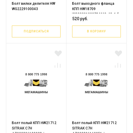
Болт вилки делителя HW
Болт выходного фланца
WG2229100043
КПП HW18709
WG2229100073 М42х40х1,5
520 руб.
ПОДПИСАТЬСЯ
В КОРЗИНУ
Болт полый КПП HW21712
Болт полый КПП HW21712
SITRAK C7H
SITRAK C7H