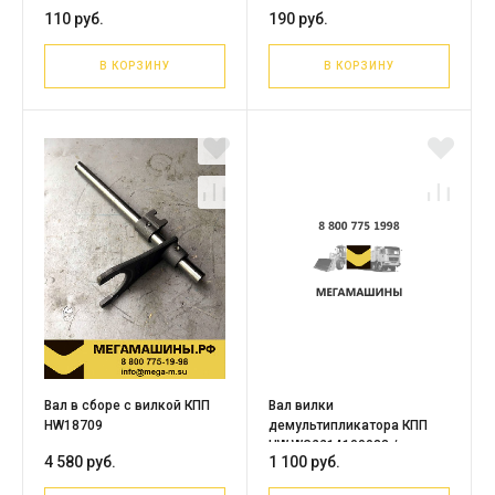
AZ900396100023 /
AZ900396160051 /
110 руб.
190 руб.
Оригинал
Оригинал
В КОРЗИНУ
В КОРЗИНУ
Вал в сборе с вилкой КПП
Вал вилки
HW18709
демультипликатора КПП
HW WG2214100033 /
4 580 руб.
1 100 руб.
Оригинал