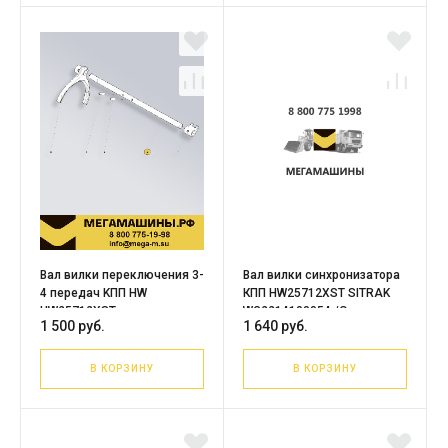
Вал вилки переключения 3-
Вал вилки синхронизатора
4 передач KПП HW
КПП HW25712XST SITRAK
HW25712XST
WG2214100054 /Оригинал
1 500 руб.
1 640 руб.
WG2212220055
В КОРЗИНУ
В КОРЗИНУ