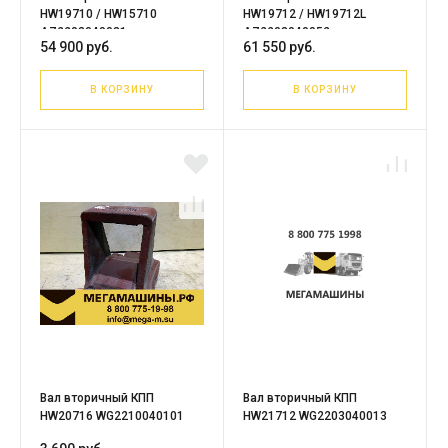
HW19710 / HW15710
HW19712 / HW19712L
AZ2203040031 с
AZ2203040052 с
54 900 руб.
61 550 руб.
шестрнями в сборе /
шестрнями в сборе /
Оригинал
Оригинал
В КОРЗИНУ
В КОРЗИНУ
Вал вторичный КПП
Вал вторичный КПП
HW20716 WG2210040101
HW21712 WG2203040013