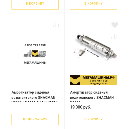
В КОРЗИНУ
В КОРЗИНУ
Амортизатор сиденья
Амортизатор сиденья
водительского SHACMAN
водительского SHACMAN
X3000 / X5000 GLM1117251
X3000
19 000 руб.
1094942/1650080/T9.1060427
GRAMMER
ПОДПИСАТЬСЯ
В КОРЗИНУ