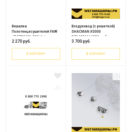
Вешалка
Воздуховод (с решеткой)
Полотенцесушителей FAW
SHACMAN X5000
J7 5702421-B90/A /
DZ14251164080 в сборе
2 270 руб.
3 700 руб.
Оригинал
В КОРЗИНУ
В КОРЗИНУ