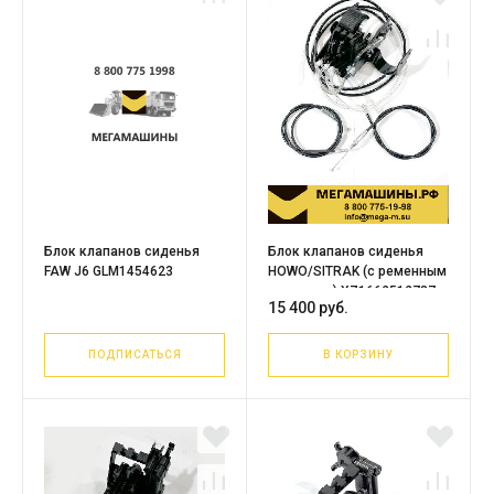
Блок клапанов сиденья
Блок клапанов сиденья
FAW J6 GLM1454623
HOWO/SITRAK (с ременным
приводом) XZ1662512787
15 400 руб.
WG1662511243+007/1 /в
сборе с тросами
ПОДПИСАТЬСЯ
В КОРЗИНУ