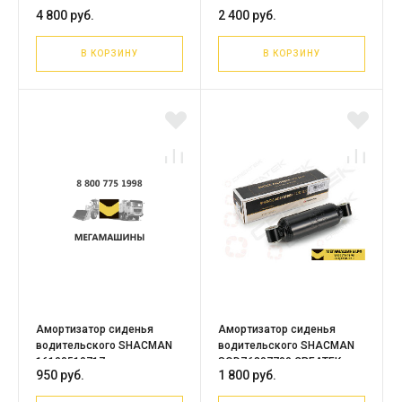
Auman EST-A
WG1662511127
4 800 руб.
2 400 руб.
H468100000116
В КОРЗИНУ
В КОРЗИНУ
Амортизатор сиденья
Амортизатор сиденья
водительского SHACMAN
водительского SHACMAN
16100510717
SQDZ6807700 CREATEK
950 руб.
1 800 руб.
CK8580