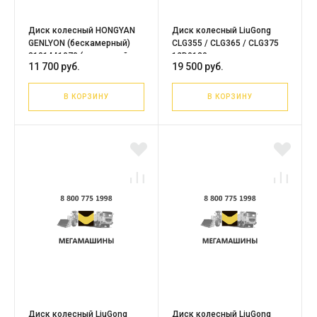
Диск колесный HONGYAN
Диск колесный LiuGong
GENLYON (бескамерный)
CLG355 / CLG365 / CLG375
3101441070 (усиленный,
12D0130
11 700 руб.
19 500 руб.
16мм)
В КОРЗИНУ
В КОРЗИНУ
Диск колесный LiuGong
Диск колесный LiuGong