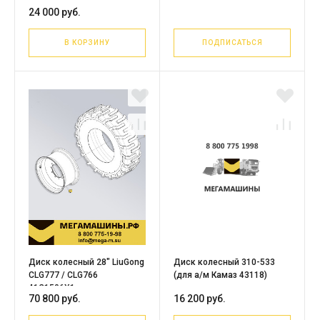
ошиновку) SHACMAN X3000
(2247)
24 000 руб.
6х6 (под шину 14.00-R20)
/JST
В КОРЗИНУ
ПОДПИСАТЬСЯ
Диск колесный 28" LiuGong
Диск колесный 310-533
CLG777 / CLG766
(для а/м Камаз 43118)
41C1506X1
70 800 руб.
16 200 руб.