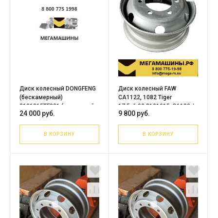
Диск колесный DONGFENG
Диск колесный FAW
(бескамерный)
CA1122, 1082 Tiger
3101015TF081 (усиленный,
17,5х6,00 3101015-Q1190 /
24 000 руб.
9 800 руб.
16мм)
Оригинал
В КОРЗИНУ
В КОРЗИНУ