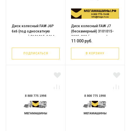
Диск колесный FAW J6P
Диск колесный FAW J7
6x6 (под односкатную
(бескамерный) 3101015-
ошиновку) 3101015-941A-
2005-C00 (усиленный,
11 000 руб.
C00/A Оригинал
16мм)
ПОДПИСАТЬСЯ
В КОРЗИНУ