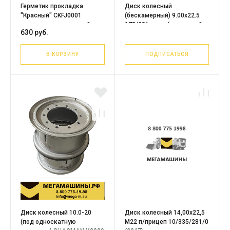
Герметик прокладка
Диск колесный
"Красный" CKFJ0001
(бескамерный) 9.00х22.5
высокотемпературный
175/281 внеш (усиленный,
630 руб.
CREATEK CK9860
16мм) LANDSTAR
В КОРЗИНУ
ПОДПИСАТЬСЯ
Диск колесный 10.0-20
Диск колесный 14,00х22,5
(под односкатную
М22 п/прицеп 10/335/281/0