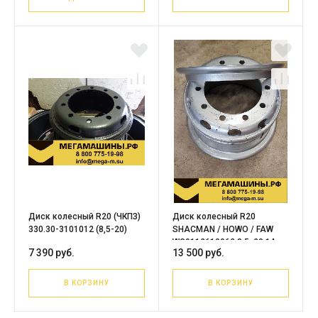
Диск колесный R20 (ЧКПЗ)
Диск колесный R20
330.30-3101012 (8,5-20)
SHACMAN / HOWO / FAW
WG9112610062 8,5х20 14мм
7 390 руб.
13 500 руб.
/JST
В КОРЗИНУ
В КОРЗИНУ