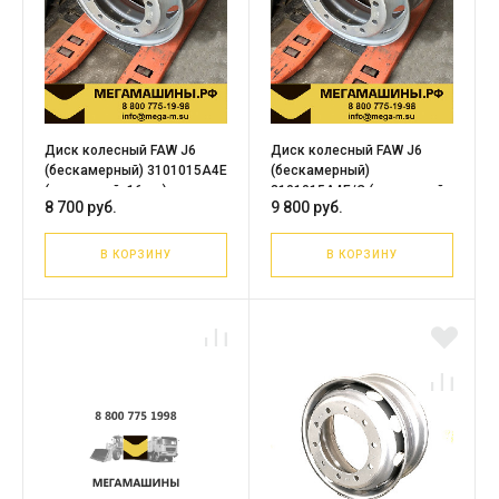
Диск колесный FAW J6
Диск колесный FAW J6
(бескамерный) 3101015A4E
(бескамерный)
(усиленный, 16мм)
3101015A4E/C (усиленный,
8 700 руб.
9 800 руб.
18мм) /JST
В КОРЗИНУ
В КОРЗИНУ