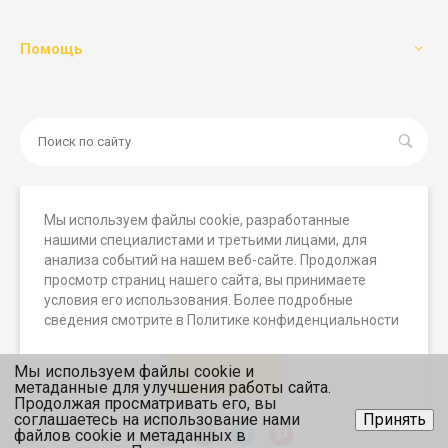
Помощь
Мы используем файлы cookie, разработанные
нашими специалистами и третьими лицами, для
© 2026 Мегамашины, Все права защищены. Вся
анализа событий на нашем веб-сайте. Продолжая
представленная на сайте информация носит исключительно
просмотр страниц нашего сайта, вы принимаете
информационный характер и ни при каких условиях не
условия его использования. Более подробные
является публичной офертой, определяемой положениями
сведения смотрите в Политике конфиденциальности
статьи 437 (2) ГК РФ.
Мы используем файлы cookie и
Принять
метаданные для улучшения работы сайта.
Продолжая просматривать его, вы
соглашаетесь на использование нами
Принять
файлов cookie и метаданных в