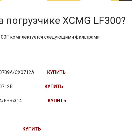
а погрузчике XCMG LF300?
00F комплектуется следующими фильтрами:
1 CX0709A/CX0712A
КУПИТЬ
HAI №2 CX0712B
КУПИТЬ
8 DX200A/FS-6314
КУПИТЬ
КУПИТЬ