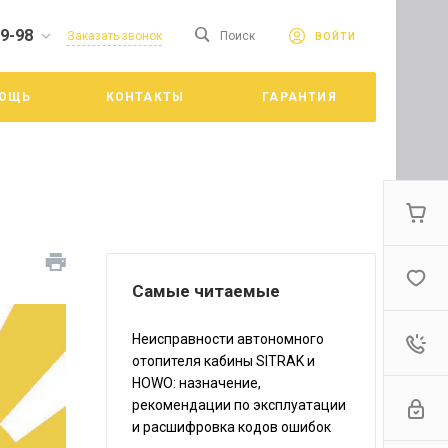
19-98
сайте. Продолжая
Заказать звонок
Поиск
ВОЙТИ
Принять
е конфиденциальности
ОЩЬ
КОНТАКТЫ
ГАРАНТИЯ
цкий
Самые читаемые
Неисправности автономного
отопителя кабины SITRAK и
HOWO: назначение,
рекомендации по эксплуатации
и расшифровка кодов ошибок