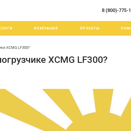
8 (800)-775-
алистами и третьими лицами, для анализа событий на нашем веб-
го использования. Более подробные сведения смотрите в Политик
8 (800)-775-19-98
СЛУГИ
КОМПАНИЯ
ПРОЕКТЫ
ПОМ
г. Челябинск ул. Трои
тракт 20А/3
Пн-Пт: 9:00-18:00
ике XCMG LF300?
Cб-Вс: Выходной
info@mega-m.su
 погрузчике XCMG LF300?