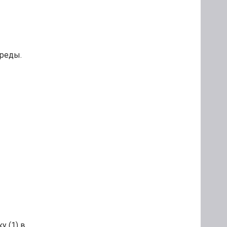
среды.
у (1) в