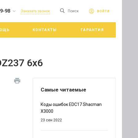
19-98
сайте. Продолжая
Заказать звонок
Поиск
ВОЙТИ
Принять
е конфиденциальности
ОЩЬ
КОНТАКТЫ
ГАРАНТИЯ
цкий
Z237 6x6
Самые читаемые
Коды ошибок EDC17 Shacman
X3000
23 сен 2022