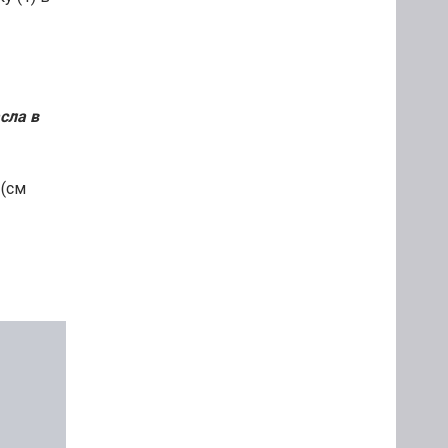
сла в
 (см