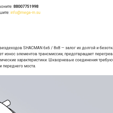
воните:
88007751998
шите:
info@mega-m.su
ездеходов SHACMAN 6x6 / 8x8 — залог их долгой и безотк
ет износ элементов трансмиссии, предотвращает перегрев
мические характеристики. Шкворневые соединения требую
 переднего моста.