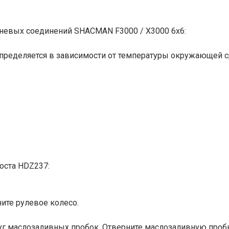
евых соединений SHACMAN F3000 / X3000 6x6:
определяется в зависимости от температуры окружающей 
оста HDZ237:
ните рулевое колесо.
круг маслозаливных пробок. Отверните маслозаливную пробк