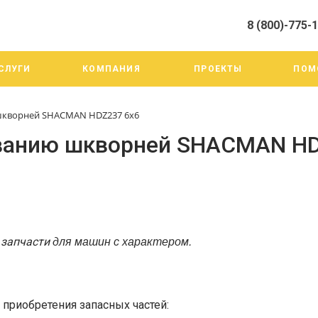
8 (800)-775-
алистами и третьими лицами, для анализа событий на нашем веб-
го использования. Более подробные сведения смотрите в Политик
8 (800)-775-19-98
СЛУГИ
КОМПАНИЯ
ПРОЕКТЫ
ПОМ
г. Челябинск ул. Трои
тракт 20А/3
Пн-Пт: 9:00-18:00
шкворней SHACMAN HDZ237 6x6
Cб-Вс: Выходной
info@mega-m.su
ванию шкворней SHACMAN HD
для машин с характером.
-
запчасти
приобретения запасных частей: