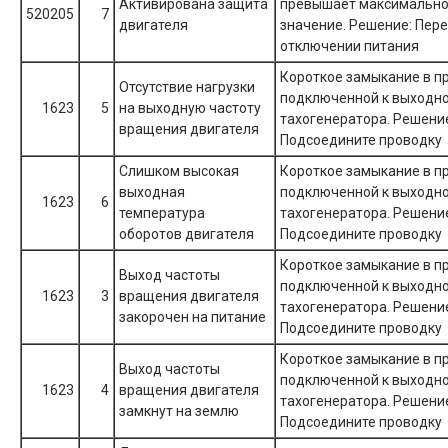
Активирована защита
превышает максимально
520205
7
двигателя
значение. Решение: Пере
отключении питания
Короткое замыкание в п
Отсутствие нагрузки
подключенной к выходно
1623
5
на выходную частоту
тахогенератора. Решени
вращения двигателя
Подсоедините проводку
Слишком высокая
Короткое замыкание в п
выходная
подключенной к выходно
1623
6
температура
тахогенератора. Решени
оборотов двигателя
Подсоедините проводку
Короткое замыкание в п
Выход частоты
подключенной к выходно
1623
3
вращения двигателя
тахогенератора. Решени
закорочен на питание
Подсоедините проводку
Короткое замыкание в п
Выход частоты
подключенной к выходно
1623
4
вращения двигателя
тахогенератора. Решени
замкнут на землю
Подсоедините проводку