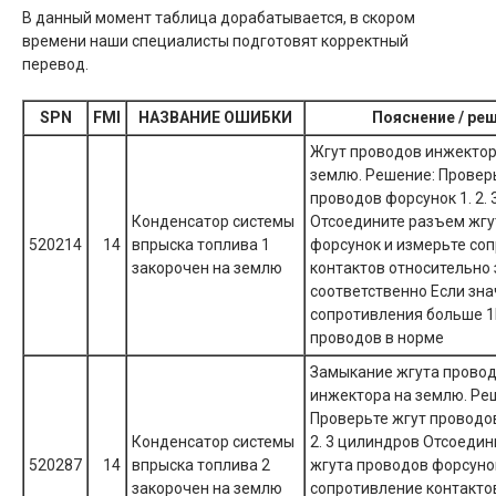
В данный момент таблица дорабатывается, в скором
времени наши специалисты подготовят корректный
перевод.
SPN
FMI
НАЗВАНИЕ ОШИБКИ
Пояснение / ре
Жгут проводов инжектор
землю. Решение: Провер
проводов форсунок 1. 2.
Конденсатор системы
Отсоедините разъем жгу
520214
14
впрыска топлива 1
форсунок и измерьте со
закорочен на землю
контактов относительно
соответственно Если зн
сопротивления больше 1
проводов в норме
Замыкание жгута прово
инжектора на землю. Ре
Проверьте жгут проводов
Конденсатор системы
2. 3 цилиндров Отсоеди
520287
14
впрыска топлива 2
жгута проводов форсуно
закорочен на землю
сопротивление контакто