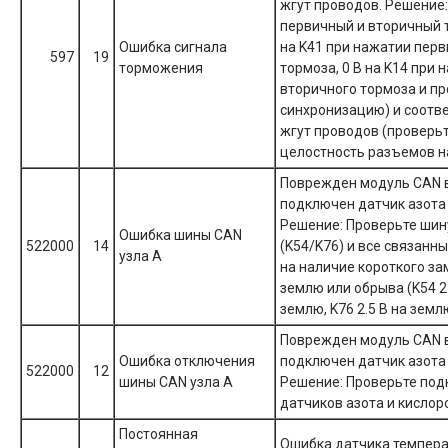
жгут проводов. Решение
первичный и вторичный 
Ошибка сигнала
на K41 при нажатии пер
597
19
торможения
тормоза, 0 В на K14 при 
вторичного тормоза и п
синхронизацию) и соотв
жгут проводов (проверь
целостность разъемов на
Поврежден модуль CAN в
подключен датчик азота 
Решение: Проверьте шин
Ошибка шины CAN
522000
14
(K54/K76) и все связанны
узла A
на наличие короткого за
землю или обрыва (K54 2.
землю, K76 2.5 В на земл
Поврежден модуль CAN в
Ошибка отключения
подключен датчик азота 
522000
12
шины CAN узла A
Решение: Проверьте по
датчиков азота и кислор
Постоянная
Ошибка датчика темпера