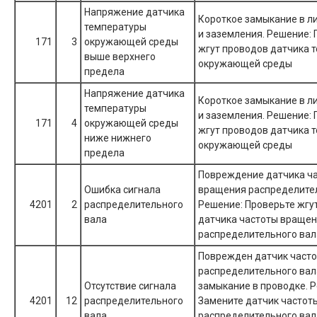
Напряжение датчика
Короткое замыкание в л
температуры
и заземления. Решение:
171
3
окружающей среды
жгут проводов датчика 
выше верхнего
окружающей среды
предела
Напряжение датчика
Короткое замыкание в л
температуры
и заземления. Решение:
171
4
окружающей среды
жгут проводов датчика 
ниже нижнего
окружающей среды
предела
Повреждение датчика ч
Ошибка сигнала
вращения распределител
4201
2
распределительного
Решение: Проверьте жгу
вала
датчика частоты враще
распределительного вал
Поврежден датчик част
распределительного вал
Отсутствие сигнала
замыкание в проводке. 
4201
12
распределительного
Замените датчик частот
вала
распределительного вал