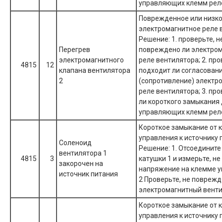
управляющих клемм рел
Поврежденное или низк
электромагнитное реле 
Решение: 1. проверьте, н
Перегрев
повреждено ли электро
электромагнитного
реле вентилятора; 2. про
4815
12
клапана вентилятора
подходит ли согласован
2
(сопротивление) электр
реле вентилятора; 3. про
ли короткого замыкания 
управляющих клемм рел
Короткое замыкание от 
управления к источнику 
Соленоид
Решение: 1. Отсоединит
вентилятора 1
4815
3
катушки 1 и измерьте, не
закорочен на
напряжение на клемме у
источник питания
2 Проверьте, не поврежд
электромагнитный венти
Короткое замыкание от 
управления к источнику 