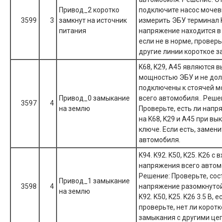
Привод_2 коротко
подключите насос мочев
3599
3
замкнут на источник
измерить ЭБУ терминал 
питания
напряжение находится в 
если не в норме, проверь
другие линии короткое 
K68, K29, A45 являются 
мощностью ЭБУ и не до
подключены к стоячей 
Привод_0 замыкание
всего автомобиля.. Реше
3597
4
на землю
Проверьте, есть ли напр
на K68, K29 и A45 при в
ключе. Если есть, замен
автомобиля.
K94. K92. K50, K25. K26 с
напряжения всего автом
Решение: Проверьте, сос
Привод_1 замыкание
3598
4
напряжение разомкнутой
на землю
K92. K50, K25. K26 3.5 В, е
проверьте, нет ли коротк
замыкания с другими це