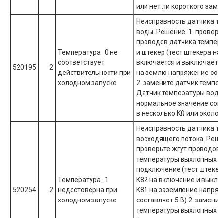
или нет ли короткого за
Неисправность датчика 
воды. Решение: 1. прове
проводов датчика темпе
Температура_0 не
и штекер (тест штекера н
соответствует
включается и выключаетс
520195
2
действительности при
на землю напряжение со
холодном запуске
2. замените датчик тем
Датчик температуры во
нормальное значение с
в несколько KΩ или около
Неисправность датчика 
восходящего потока. Реш
проверьте жгут проводо
температуры выхлопных г
подключение (тест штеке
Температура_1
K82 на включение и выкл
520254
2
недостоверна при
K81 на заземление напр
холодном запуске
составляет 5 В) 2. замен
температуры выхлопных 