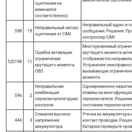
выключатель сцепления 
сцепления не
изменился
соответственно)
Неправильный адрес и 
Неправильный сигнал
598
19
сообщения. Решение: Пр
сцепления от CAN
контроллер CAN
Многоуровневый ограни
Ошибка активации
крутящего момента акти
ограничения
отображается неправиль
520198
11
крутящего момента
Устранение неисправнос
OBD
вызывающих ограничени
момента
Неправильная
Одновременное нажатие
комбинация
клавиш на многофункци
596
2
переключателя круиз-
переключателе. Решение
контроля
состояние переключател
Слишком высокое
Утечка из аккумулятора 
444
3
напряжение
контакт проводки. Решен
аккумулятора
батарею/проверьте про