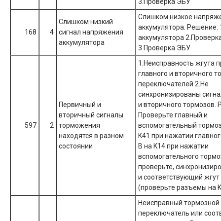
3.Проверка ЭБУ
Слишком низкое напряж
Слишком низкий
аккумулятора. Решение: 
168
4
сигнал напряжения
аккумулятора 2.Проверк
аккумулятора
3.Проверка ЭБУ
1.Неисправность жгута 
главного и вторичного 
переключателей 2.Не
синхронизированы сигна
Первичный и
и вторичного тормозов. 
вторичный сигналы
Проверьте главный и
597
2
торможения
вспомогательный тормоза
находятся в разном
K41 при нажатии главног
состоянии
В на K14 при нажатии
вспомогательного тормо
проверьте, синхронизиро
и соответствующий жгут
(проверьте разъемы на K4
Неисправный тормозной
переключатель или соо