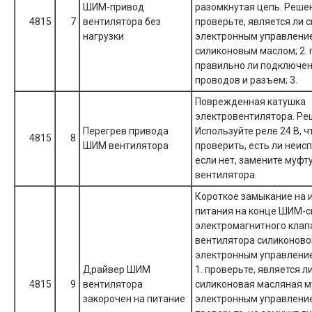
ШИМ-привод
разомкнутая цепь. Решен
4815
7
вентилятора без
проверьте, является ли 
нагрузки
электронным управлени
силиконовым маслом; 2. 
правильно ли подключен
проводов и разъем; 3.
Поврежденная катушка
электровентилятора. Ре
Перегрев привода
Используйте реле 24 В, 
4815
8
ШИМ вентилятора
проверить, есть ли неис
если нет, замените муфт
вентилятора.
Короткое замыкание на 
питания на конце ШИМ-с
электромагнитного клап
вентилятора силиконово
электронным управление
Драйвер ШИМ
1. проверьте, является л
4815
9
вентилятора
силиконовая масляная м
закорочен на питание
электронным управление