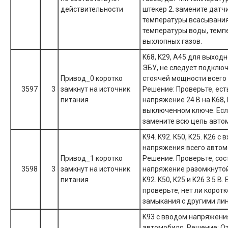
действительности
штекер 2. замените датч
температуры всасывания
температуры воды, темп
выхлопных газов.
K68, K29, A45 для выход
ЭБУ, не следует подключ
Привод_0 коротко
стоячей мощности всего 
3597
3
замкнут на источник
Решение: Проверьте, ест
питания
напряжение 24 В на K68, 
выключенном ключе. Есл
замените всю цепь авто
K94. K92. K50, K25. K26 с
напряжения всего автом
Привод_1 коротко
Решение: Проверьте, сос
3598
3
замкнут на источник
напряжение разомкнутой
питания
K92. K50, K25 и K26 3.5 В. 
проверьте, нет ли коротк
замыкания с другими ли
K93 с вводом напряжени
автомобиля. Решение: О