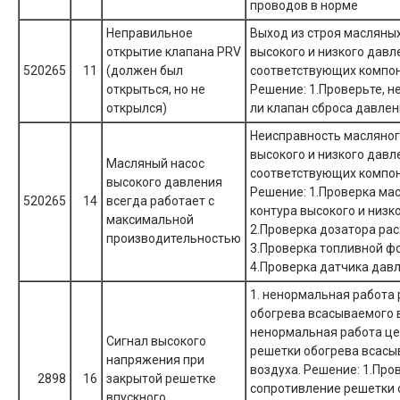
проводов в норме
Неправильное
Выход из строя масляны
открытие клапана PRV
высокого и низкого давл
520265
11
(должен был
соответствующих компон
открыться, но не
Решение: 1.Проверьте, 
открылся)
ли клапан сброса давле
Неисправность масляног
высокого и низкого давл
Масляный насос
соответствующих компон
высокого давления
Решение: 1.Проверка ма
520265
14
всегда работает с
контура высокого и низк
максимальной
2.Проверка дозатора ра
производительностью
3.Проверка топливной ф
4.Проверка датчика давл
1. ненормальная работа
обогрева всасываемого в
ненормальная работа це
Сигнал высокого
решетки обогрева всасы
напряжения при
воздуха. Решение: 1.Про
2898
16
закрытой решетке
сопротивление решетки 
впускного