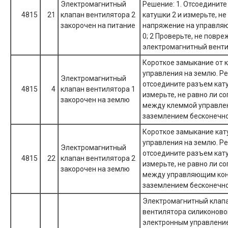
Электромагнитный
Решение: 1. Отсоедините
4815
21
клапан вентилятора 2
катушки 2 и измерьте, не
закорочен на питание
напряжение на управля
0; 2 Проверьте, не повре
электромагнитный венти
Короткое замыкание от 
управления на землю. Ре
Электромагнитный
отсоедините разъем кату
4815
4
клапан вентилятора 1
измерьте, не равно ли с
закорочен на землю
между клеммой управле
заземлением бесконечно
Короткое замыкание кат
управления на землю. Ре
Электромагнитный
отсоедините разъем кату
4815
22
клапан вентилятора 2
измерьте, не равно ли с
закорочен на землю
между управляющим ко
заземлением бесконечно
Электромагнитный клап
вентилятора силиконово
электронным управлени