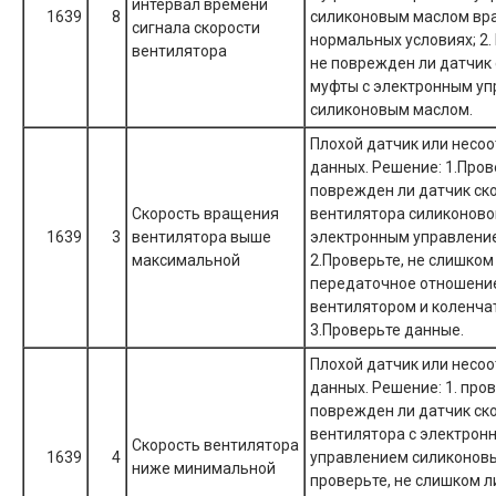
интервал времени
1639
8
силиконовым маслом вр
сигнала скорости
нормальных условиях; 2.
вентилятора
не поврежден ли датчик
муфты с электронным у
силиконовым маслом.
Плохой датчик или несо
данных. Решение: 1.Пров
поврежден ли датчик ск
Скорость вращения
вентилятора силиконово
1639
3
вентилятора выше
электронным управлени
максимальной
2.Проверьте, не слишком
передаточное отношени
вентилятором и коленча
3.Проверьте данные.
Плохой датчик или несо
данных. Решение: 1. пров
поврежден ли датчик ск
вентилятора с электрон
Скорость вентилятора
1639
4
управлением силиконовы
ниже минимальной
проверьте, не слишком л