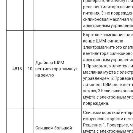
проверьте, не замкнут л
реле вентилятора на ист
питания; 3. не поврежде
силиконовая масляная м
электронным управлени
Короткое замыкание на 
конце ШИМ-сигнала
электромагнитного клап
вентилятора силиконово
электронным управление
Драйвер ШИМ
1.Проверьте, является л
4815
10
вентилятора замкнут
масляная муфта с элект
на землю
управлением; 2.Проверьт
ли конец ШИМ реле вент
землю; 3.Если силиконо
муфта с электронным у
повреждена.
Слишком короткий интер
импульсов скорости вен
Решение: 1. Проверьте, 
Слишком большой
муфта с электронным у