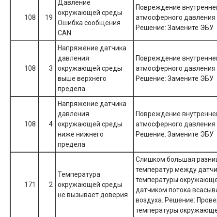
Давление
Повреждение внутренне
окружающей среды
108
19
атмосферного давления
Ошибка сообщения
Решение: Замените ЭБУ
CAN
Напряжение датчика
давления
Повреждение внутренне
108
3
окружающей среды
атмосферного давления
выше верхнего
Решение: Замените ЭБУ
предела
Напряжение датчика
давления
Повреждение внутренне
108
4
окружающей среды
атмосферного давления
ниже нижнего
Решение: Замените ЭБУ
предела
Слишком большая разни
температур между датч
Температура
температуры окружающе
171
2
окружающей среды
датчиком потока всасыв
не вызывает доверия
воздуха. Решение: Прове
температуры окружающе