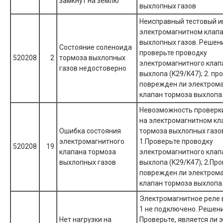
замкнут на землю
выхлопных газов
Неисправный тестовый и
электромагнитном клапа
выхлопных газов. Решени
Состояние соленоида
проверьте проводку
520208
2
тормоза выхлопных
электромагнитного клап
газов недостоверно
выхлопа (K29/K47); 2. пр
поврежден ли электром
клапан тормоза выхлопа
Невозможность проверк
на электромагнитном кл
Ошибка состояния
тормоза выхлопных газо
электромагнитного
1.Проверьте проводку
520208
19
клапана тормоза
электромагнитного клап
выхлопных газов
выхлопа (K29/K47); 2.Про
поврежден ли электром
клапан тормоза выхлопа
Электромагнитное реле 
1 не подключено. Решение
Нет нагрузки на
Проверьте, является ли э