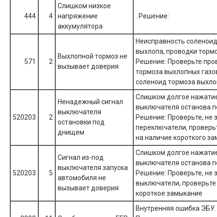
Слишком низкое
444
4
напряжение
. Решение:
аккумулятора
Неисправность соленоид
выхлопа, проводки торм
Выхлопной тормоз не
571
2
Решение: Проверьте про
вызывает доверия
тормоза выхлопных газо
соленоид тормоза выхло
Слишком долгое нажати
Ненадежный сигнал
выключателя останова п
выключателя
520203
2
Решение: Проверьте, не 
остановки под
переключатели, проверь
днищем
на наличие короткого за
Слишком долгое нажати
Сигнал из-под
выключателя останова п
выключателя запуска
520203
5
Решение: Проверьте, не 
автомобиля не
выключатели, проверьте
вызывает доверия
короткое замыкание
Внутренняя ошибка ЭБУ.