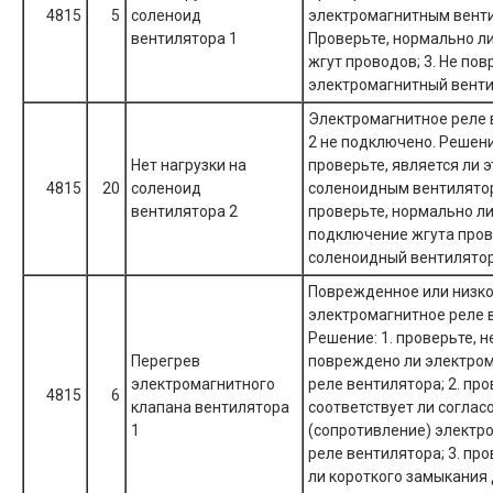
4815
5
соленоид
электромагнитным венти
вентилятора 1
Проверьте, нормально л
жгут проводов; 3. Не по
электромагнитный венти
Электромагнитное реле 
2 не подключено. Решение
Нет нагрузки на
проверьте, является ли э
4815
20
соленоид
соленоидным вентилятор
вентилятора 2
проверьте, нормально л
подключение жгута прово
соленоидный вентилято
Поврежденное или низк
электромагнитное реле 
Решение: 1. проверьте, н
Перегрев
повреждено ли электро
электромагнитного
реле вентилятора; 2. про
4815
6
клапана вентилятора
соответствует ли соглас
1
(сопротивление) электр
реле вентилятора; 3. про
ли короткого замыкания 