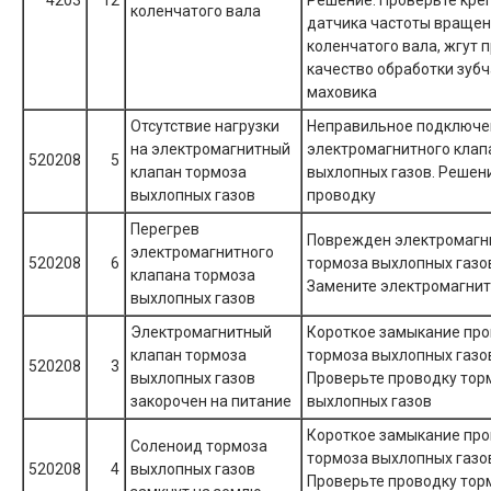
4203
12
Решение: Проверьте кре
коленчатого вала
датчика частоты враще
коленчатого вала, жгут 
качество обработки зубч
маховика
Отсутствие нагрузки
Неправильное подключе
на электромагнитный
электромагнитного клап
520208
5
клапан тормоза
выхлопных газов. Решен
выхлопных газов
проводку
Перегрев
Поврежден электромагн
электромагнитного
520208
6
тормоза выхлопных газо
клапана тормоза
Замените электромагнит
выхлопных газов
Электромагнитный
Короткое замыкание пр
клапан тормоза
тормоза выхлопных газо
520208
3
выхлопных газов
Проверьте проводку тор
закорочен на питание
выхлопных газов
Короткое замыкание пр
Соленоид тормоза
тормоза выхлопных газо
520208
4
выхлопных газов
Проверьте проводку тор