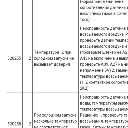
(нормальное значение
сопротивления датчика 
выхлопных газов в сотня
того)
Неисправность датчика 
всасываемого воздуха. Р
проверьте датчик темпе
всасываемого воздуха и
Температура_2 при
(проверьте штекер на A27
520255
2
холодном запуске не
A43 на включение и вык
вызывает доверия
проверьте A09, A27 на н
напряжение 5V) 2. замен
температуры всасываемо
(1. 2 контактное сопрот
2KΩ)
Неисправность датчика 
воды, температуры выхл
температуры всасываемо
При холодном запуске
Решение: 1. проверьте т
несколько температур
всасывания, температур
520258
2
не соответствуют
газов, датчик температу