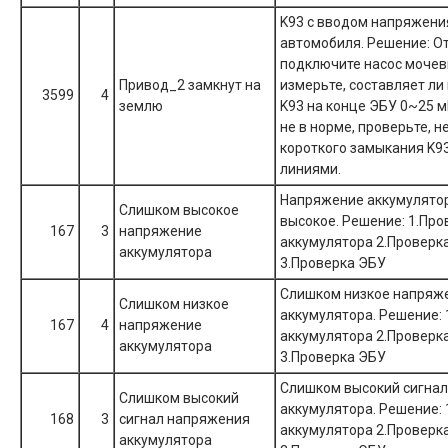
K93 с вводом напряжени
автомобиля. Решение: О
подключите насос мочев
Привод_2 замкнут на
измерьте, составляет л
3599
4
землю
K93 на конце ЭБУ 0~25 м
не в норме, проверьте, н
короткого замыкания K93
линиями.
Напряжение аккумулято
Слишком высокое
высокое. Решение: 1.Про
167
3
напряжение
аккумулятора 2.Проверк
аккумулятора
3.Проверка ЭБУ
Слишком низкое напряж
Слишком низкое
аккумулятора. Решение: 
167
4
напряжение
аккумулятора 2.Проверк
аккумулятора
3.Проверка ЭБУ
Слишком высокий сигна
Слишком высокий
аккумулятора. Решение: 
168
3
сигнал напряжения
аккумулятора 2.Проверк
аккумулятора