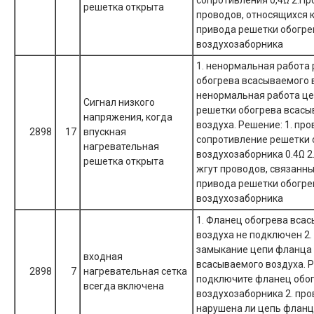
сопротивления 0,4Ω 2.Пр
решетка открыта
проводов, относящихся 
привода решетки обогре
воздухозаборника
1. ненормальная работа
обогрева всасываемого в
ненормальная работа це
Сигнал низкого
решетки обогрева всасы
напряжения, когда
воздуха. Решение: 1. про
2898
17
впускная
сопротивление решетки 
нагревательная
воздухозаборника 0.4Ω 2
решетка открыта
жгут проводов, связанн
привода решетки обогре
воздухозаборника
1. Фланец обогрева вса
воздуха не подключен 2.
замыкание цепи фланца
входная
всасываемого воздуха. Р
2898
7
нагревательная сетка
подключите фланец обо
всегда включена
воздухозаборника 2. про
нарушена ли цепь фланц