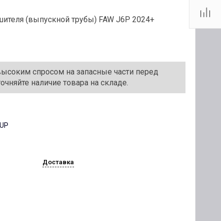
ителя (выпускной трубы) FAW J6P 2024+
ысоким спросом на запасные части перед
чняйте наличие товара на складе.
OUP
Доставка