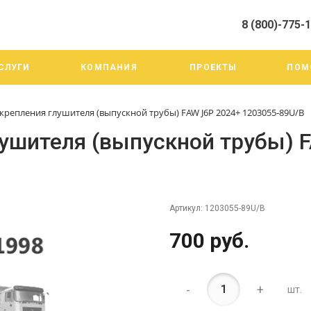
8 (800)-775-
алистами и третьими лицами, для анализа событий на нашем веб-
го использования. Более подробные сведения смотрите в Политик
8 (800)-775-19-98
СЛУГИ
КОМПАНИЯ
ПРОЕКТЫ
ПОМ
г. Челябинск ул. Трои
тракт 20А/3
Пн-Пт: 9:00-18:00
репления глушителя (выпускной трубы) FAW J6P 2024+ 1203055-89U/B
Cб-Вс: Выходной
info@mega-m.su
ушителя (выпускной трубы) F
Артикул:
1203055-89U/B
700 руб.
-
+
шт.