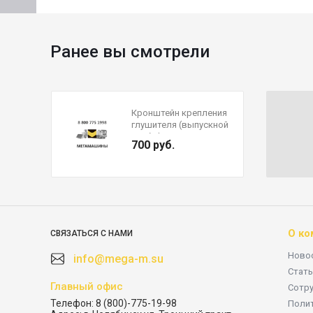
Ранее вы смотрели
Кронштейн крепления
глушителя (выпускной
трубы) FAW J6P 2024+
700 руб.
1203055-89U/B
О ко
СВЯЗАТЬСЯ С НАМИ
Ново
info@mega-m.su
Стать
Главный офис
Сотр
Телефон:
8 (800)-775-19-98
Поли