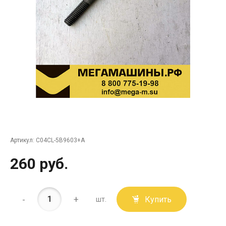
Артикул:
C04CL-5B9603+A
260 руб.
-
+
Купить
шт.