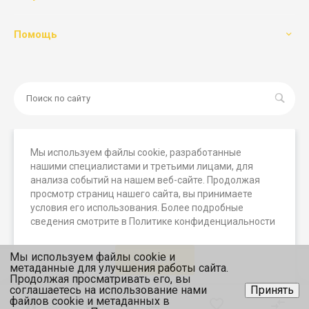
Помощь
Мы используем файлы cookie, разработанные
нашими специалистами и третьими лицами, для
© 2026 Мегамашины, Все права защищены. Вся
анализа событий на нашем веб-сайте. Продолжая
представленная на сайте информация носит исключительно
просмотр страниц нашего сайта, вы принимаете
информационный характер и ни при каких условиях не
условия его использования. Более подробные
является публичной офертой, определяемой положениями
сведения смотрите в Политике конфиденциальности
статьи 437 (2) ГК РФ.
Мы используем файлы cookie и
Принять
метаданные для улучшения работы сайта.
Продолжая просматривать его, вы
соглашаетесь на использование нами
Принять
файлов cookie и метаданных в