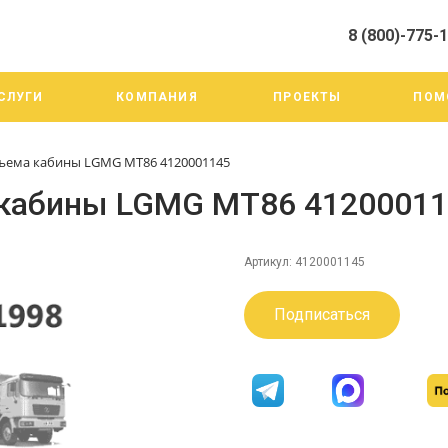
8 (800)-775-
алистами и третьими лицами, для анализа событий на нашем веб-
го использования. Более подробные сведения смотрите в Политик
8 (800)-775-19-98
СЛУГИ
КОМПАНИЯ
ПРОЕКТЫ
ПОМ
г. Челябинск ул. Трои
тракт 20А/3
Пн-Пт: 9:00-18:00
ъема кабины LGMG MT86 4120001145
Cб-Вс: Выходной
info@mega-m.su
 кабины LGMG MT86 4120001
Артикул:
4120001145
Подписаться