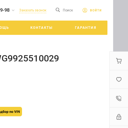
19-98
сайте. Продолжая
Заказать звонок
Поиск
ВОЙТИ
Принять
е конфиденциальности
ОЩЬ
КОНТАКТЫ
ГАРАНТИЯ
цкий
 WG9925510029