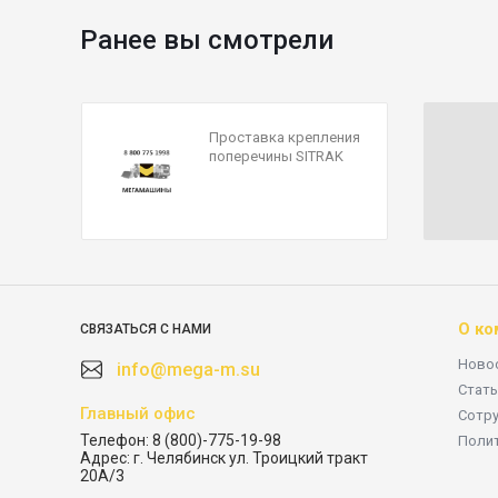
Ранее вы смотрели
Проставка крепления
поперечины SITRAK
C7H / T5G
WG9925510029
О ко
СВЯЗАТЬСЯ С НАМИ
Ново
info@mega-m.su
Стать
Главный офис
Сотр
Телефон:
8 (800)-775-19-98
Поли
Адрес:
г. Челябинск ул. Троицкий тракт
20А/3