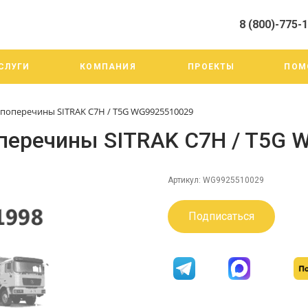
8 (800)-775-
алистами и третьими лицами, для анализа событий на нашем веб-
го использования. Более подробные сведения смотрите в Политик
8 (800)-775-19-98
СЛУГИ
КОМПАНИЯ
ПРОЕКТЫ
ПОМ
г. Челябинск ул. Трои
тракт 20А/3
Пн-Пт: 9:00-18:00
 поперечины SITRAK C7H / T5G WG9925510029
Cб-Вс: Выходной
info@mega-m.su
оперечины SITRAK C7H / T5G
Артикул:
WG9925510029
Подписаться