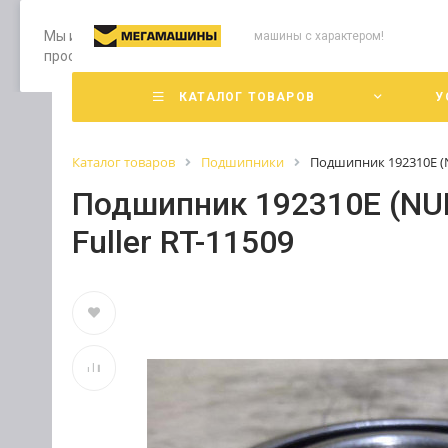
Мы используем файлы cookie, разработанные нашими специ
машины с характером!
просмотр страниц нашего сайта, вы принимаете условия е
КАТАЛОГ ТОВАРОВ
У
Каталог товаров
Подшипники
Подшипник 192310E (N
Подшипник 192310E (NU
Fuller RT-11509