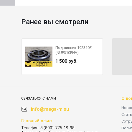
Ранее вы смотрели
Подшипник 192310E
(NUP310ENV)
промежуточного вала
1 500 руб.
делителя задний КПП
Fuller RT-11509
О ко
СВЯЗАТЬСЯ С НАМИ
Ново
info@mega-m.su
Стать
Главный офис
Сотр
Телефон:
8 (800)-775-19-98
Поли