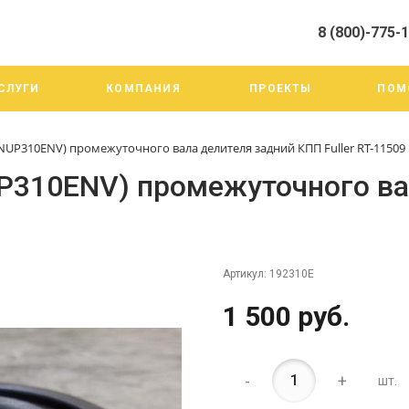
8 (800)-775-
алистами и третьими лицами, для анализа событий на нашем веб-
го использования. Более подробные сведения смотрите в Политик
8 (800)-775-19-98
СЛУГИ
КОМПАНИЯ
ПРОЕКТЫ
ПОМ
г. Челябинск ул. Трои
тракт 20А/3
Пн-Пт: 9:00-18:00
UP310ENV) промежуточного вала делителя задний КПП Fuller RT-11509
Cб-Вс: Выходной
info@mega-m.su
P310ENV) промежуточного ва
Артикул:
192310E
1 500 руб.
-
+
шт.