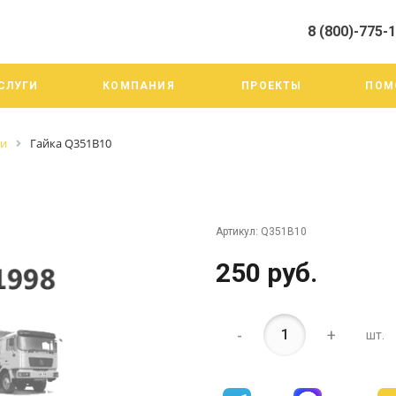
8 (800)-775-
алистами и третьими лицами, для анализа событий на нашем веб-
го использования. Более подробные сведения смотрите в Политик
8 (800)-775-19-98
СЛУГИ
КОМПАНИЯ
ПРОЕКТЫ
ПОМ
г. Челябинск ул. Трои
тракт 20А/3
Пн-Пт: 9:00-18:00
ги
Гайка Q351B10
Cб-Вс: Выходной
info@mega-m.su
Артикул:
Q351B10
250 руб.
-
+
шт.