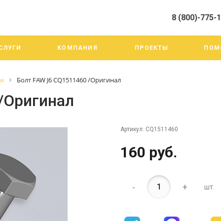
8 (800)-775-
алистами и третьими лицами, для анализа событий на нашем веб-
го использования. Более подробные сведения смотрите в Политик
8 (800)-775-19-98
СЛУГИ
КОМПАНИЯ
ПРОЕКТЫ
ПОМ
г. Челябинск ул. Трои
тракт 20А/3
Пн-Пт: 9:00-18:00
ги
Болт FAW J6 CQ1511460 /Оригинал
Cб-Вс: Выходной
info@mega-m.su
/Оригинал
Артикул:
CQ1511460
160 руб.
-
+
шт.