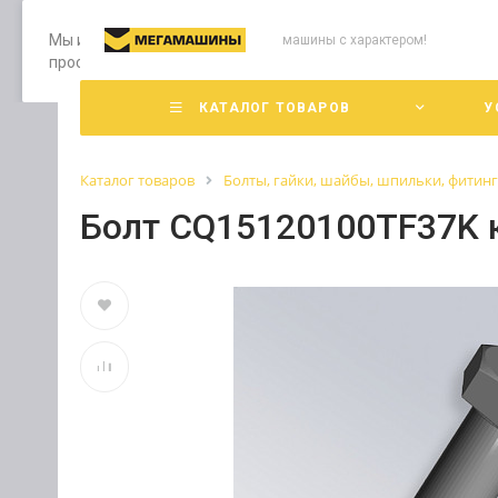
Мы используем файлы cookie, разработанные нашими специ
машины с характером!
просмотр страниц нашего сайта, вы принимаете условия е
КАТАЛОГ ТОВАРОВ
У
Каталог товаров
Болты, гайки, шайбы, шпильки, фитин
Болт CQ15120100TF37K к