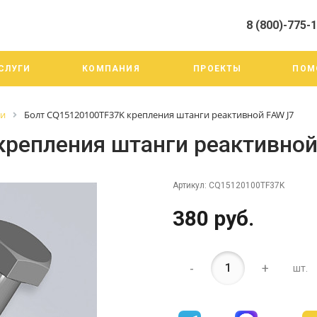
8 (800)-775-
алистами и третьими лицами, для анализа событий на нашем веб-
го использования. Более подробные сведения смотрите в Политик
8 (800)-775-19-98
СЛУГИ
КОМПАНИЯ
ПРОЕКТЫ
ПОМ
г. Челябинск ул. Трои
тракт 20А/3
Пн-Пт: 9:00-18:00
ги
Болт CQ15120100TF37K крепления штанги реактивной FAW J7
Cб-Вс: Выходной
info@mega-m.su
репления штанги реактивной
Артикул:
CQ15120100TF37K
380 руб.
-
+
шт.