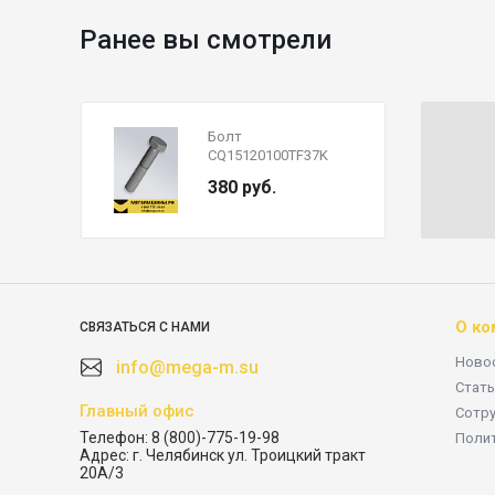
Ранее вы смотрели
Болт
CQ15120100TF37K
крепления штанги
380 руб.
реактивной FAW J7
О ко
СВЯЗАТЬСЯ С НАМИ
Ново
info@mega-m.su
Стать
Главный офис
Сотр
Телефон:
8 (800)-775-19-98
Поли
Адрес:
г. Челябинск ул. Троицкий тракт
20А/3