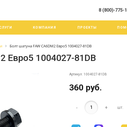
8 (800)-775-
алистами и третьими лицами, для анализа событий на нашем веб-
го использования. Более подробные сведения смотрите в Политик
8 (800)-775-19-98
СЛУГИ
КОМПАНИЯ
ПРОЕКТЫ
ПОМ
г. Челябинск ул. Трои
тракт 20А/3
Пн-Пт: 9:00-18:00
ги
Болт шатуна FAW CA6DM2 Евро5 1004027-81DB
Cб-Вс: Выходной
info@mega-m.su
2 Евро5 1004027-81DB
Артикул:
1004027-81DB
360 руб.
-
+
шт.