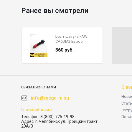
Ранее вы смотрели
Болт шатуна FAW
CA6DM2 Евро5
1004027-81DB
360 руб.
О ко
СВЯЗАТЬСЯ С НАМИ
Ново
info@mega-m.su
Стать
Главный офис
Сотр
Телефон:
8 (800)-775-19-98
Поли
Адрес:
г. Челябинск ул. Троицкий тракт
20А/3