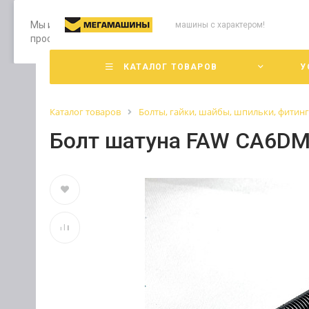
Мы используем файлы cookie, разработанные нашими специ
машины с характером!
просмотр страниц нашего сайта, вы принимаете условия е
КАТАЛОГ ТОВАРОВ
У
Каталог товаров
Болты, гайки, шайбы, шпильки, фитин
Болт шатуна FAW CA6DM