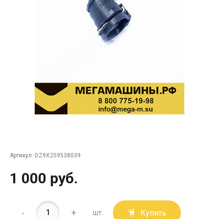
Артикул:
DZ9X259538039
1 000 руб.
-
+
Купить
шт.