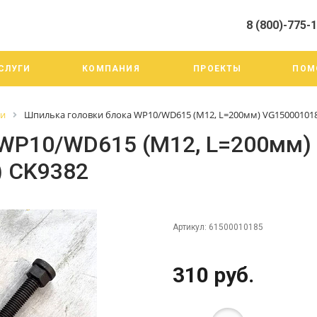
8 (800)-775-
алистами и третьими лицами, для анализа событий на нашем веб-
го использования. Более подробные сведения смотрите в Политик
8 (800)-775-19-98
СЛУГИ
КОМПАНИЯ
ПРОЕКТЫ
ПОМ
г. Челябинск ул. Трои
тракт 20А/3
Пн-Пт: 9:00-18:00
ги
Шпилька головки блока WP10/WD615 (М12, L=200мм) VG1500010185
Cб-Вс: Выходной
info@mega-m.su
 WP10/WD615 (М12, L=200мм)
) CK9382
Артикул:
61500010185
310 руб.