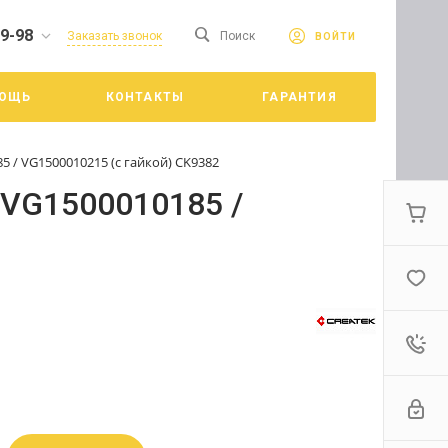
19-98
сайте. Продолжая
Заказать звонок
Поиск
ВОЙТИ
Принять
е конфиденциальности
ОЩЬ
КОНТАКТЫ
ГАРАНТИЯ
цкий
 / VG1500010215 (с гайкой) CK9382
 VG1500010185 /