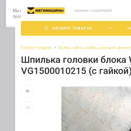
Мы используем файлы cookie, разработанные нашими специ
машины с характером!
просмотр страниц нашего сайта, вы принимаете условия е
КАТАЛОГ ТОВАРОВ
У
Каталог товаров
Болты, гайки, шайбы, шпильки, фитин
Шпилька головки блока
VG1500010215 (с гайкой