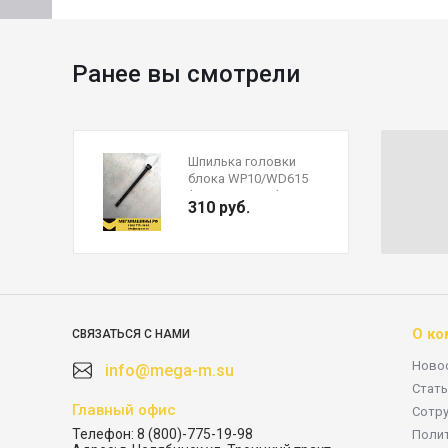
Ранее вы смотрели
Шпилька головки
блока WP10/WD615
(М12, L=200мм)
310 руб.
VG1500010185 /
VG1500010215 (с
гайкой) CK9382
О ко
СВЯЗАТЬСЯ С НАМИ
Ново
info@mega-m.su
Стать
Главный офис
Сотр
Телефон:
8 (800)-775-19-98
Поли