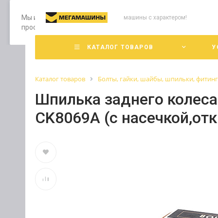
Мы используем файлы cookie, разработанные нашими специ
машины с характером!
просмотр страниц нашего сайта, вы принимаете условия е
КАТАЛОГ ТОВАРОВ
У
Каталог товаров
Болты, гайки, шайбы, шпильки, фитин
Шпилька заднего колеса
CK8069A (с наcечкой,от