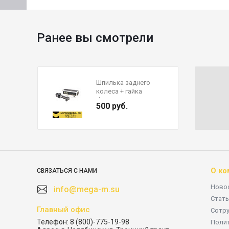
Ранее вы смотрели
Шпилька заднего
колеса + гайка
d=22мм L=115/125мм
500 руб.
81.45501.0083 CREATEK
CK8069A (с
наcечкой,открытая
О ко
СВЯЗАТЬСЯ С НАМИ
Ново
info@mega-m.su
Стать
Главный офис
Сотр
Телефон:
8 (800)-775-19-98
Поли