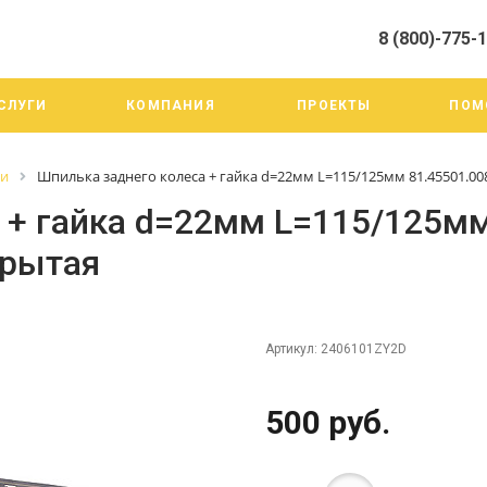
8 (800)-775-
алистами и третьими лицами, для анализа событий на нашем веб-
го использования. Более подробные сведения смотрите в Политик
8 (800)-775-19-98
СЛУГИ
КОМПАНИЯ
ПРОЕКТЫ
ПОМ
г. Челябинск ул. Трои
тракт 20А/3
Пн-Пт: 9:00-18:00
ги
Шпилька заднего колеса + гайка d=22мм L=115/125мм 81.45501.00
Cб-Вс: Выходной
info@mega-m.su
 + гайка d=22мм L=115/125м
крытая
Артикул:
2406101ZY2D
500 руб.