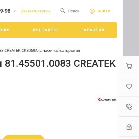
19-98
сайте. Продолжая
Заказать звонок
Поиск
ВОЙТИ
Принять
е конфиденциальности
ОЩЬ
КОНТАКТЫ
ГАРАНТИЯ
цкий
83 CREATEK CK8069A (с наcечкой,открытая
м 81.45501.0083 CREATEK