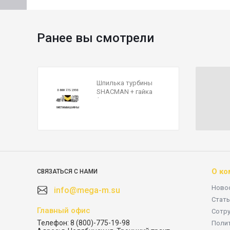
Ранее вы смотрели
Шпилька турбины
SHACMAN + гайка
(81560110187+9000388
8470) VG1560110187
М10х40 QINYAN
О ко
СВЯЗАТЬСЯ С НАМИ
Ново
info@mega-m.su
Стать
Главный офис
Сотр
Телефон:
8 (800)-775-19-98
Поли