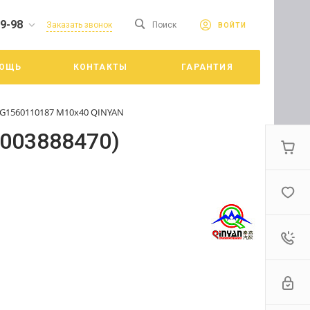
19-98
сайте. Продолжая
Заказать звонок
Поиск
ВОЙТИ
Принять
е конфиденциальности
ОЩЬ
КОНТАКТЫ
ГАРАНТИЯ
цкий
VG1560110187 М10х40 QINYAN
003888470)