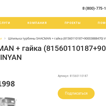
8 (800)-775-
алистами и третьими лицами, для анализа событий на нашем веб-
го использования. Более подробные сведения смотрите в Политик
8 (800)-775-19-98
СЛУГИ
КОМПАНИЯ
ПРОЕКТЫ
ПОМ
г. Челябинск ул. Трои
тракт 20А/3
Пн-Пт: 9:00-18:00
ги
Шпилька турбины SHACMAN + гайка (81560110187+90003888470) 
Cб-Вс: Выходной
info@mega-m.su
AN + гайка (81560110187+90
QINYAN
Артикул:
81560110187
Подписаться