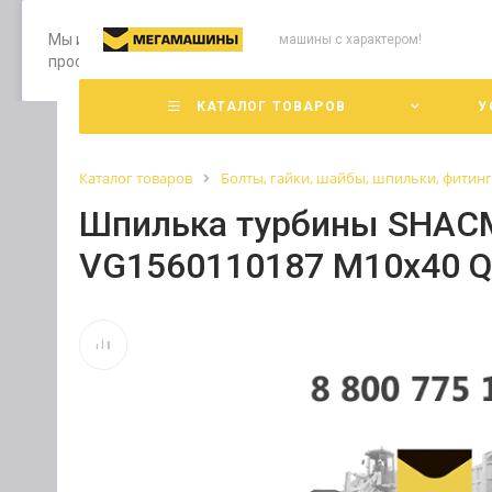
Мы используем файлы cookie, разработанные нашими специ
машины с характером!
просмотр страниц нашего сайта, вы принимаете условия е
КАТАЛОГ ТОВАРОВ
У
Каталог товаров
Болты, гайки, шайбы, шпильки, фитин
Шпилька турбины SHACM
VG1560110187 М10х40 