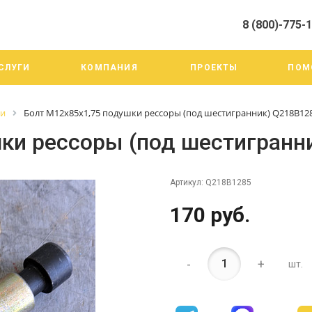
8 (800)-775-
алистами и третьими лицами, для анализа событий на нашем веб-
го использования. Более подробные сведения смотрите в Политик
8 (800)-775-19-98
СЛУГИ
КОМПАНИЯ
ПРОЕКТЫ
ПОМ
г. Челябинск ул. Трои
тракт 20А/3
Пн-Пт: 9:00-18:00
ги
Болт М12х85х1,75 подушки рессоры (под шестигранник) Q218B12
Cб-Вс: Выходной
info@mega-m.su
ки рессоры (под шестигранн
Артикул:
Q218B1285
170 руб.
-
+
шт.