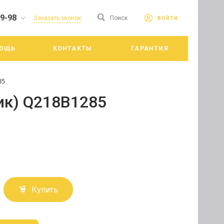
19-98
сайте. Продолжая
Заказать звонок
Поиск
ВОЙТИ
Принять
е конфиденциальности
ОЩЬ
КОНТАКТЫ
ГАРАНТИЯ
цкий
85
ик) Q218B1285
Купить