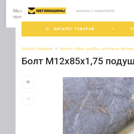
Мы используем файлы cookie, разработанные нашими специ
машины с характером!
просмотр страниц нашего сайта, вы принимаете условия е
КАТАЛОГ ТОВАРОВ
У
Каталог товаров
Болты, гайки, шайбы, шпильки, фитин
Болт М12х85х1,75 подуш