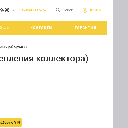
19-98
сайте. Продолжая
Заказать звонок
Поиск
ВОЙТИ
Принять
е конфиденциальности
ОЩЬ
КОНТАКТЫ
ГАРАНТИЯ
цкий
ектора) средняя
епления коллектора)