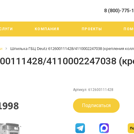
8 (800)-775-
алистами и третьими лицами, для анализа событий на нашем веб-
го использования. Более подробные сведения смотрите в Политик
8 (800)-775-19-98
СЛУГИ
КОМПАНИЯ
ПРОЕКТЫ
ПОМ
г. Челябинск ул. Трои
тракт 20А/3
Пн-Пт: 9:00-18:00
ги
Шпилька ГБЦ Deutz 612600111428/4110002247038 (крепления колл
Cб-Вс: Выходной
info@mega-m.su
00111428/4110002247038 (кр
Артикул:
612600111428
Подписаться