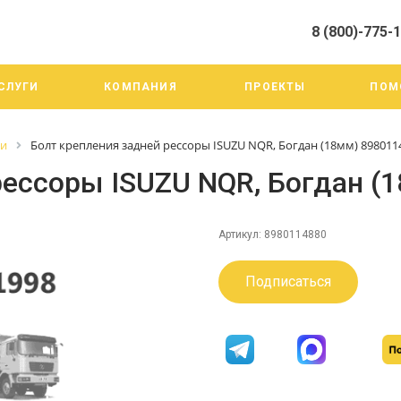
8 (800)-775-
алистами и третьими лицами, для анализа событий на нашем веб-
го использования. Более подробные сведения смотрите в Политик
8 (800)-775-19-98
СЛУГИ
КОМПАНИЯ
ПРОЕКТЫ
ПОМ
г. Челябинск ул. Трои
тракт 20А/3
Пн-Пт: 9:00-18:00
ги
Болт крепления задней рессоры ISUZU NQR, Богдан (18мм) 898011
Cб-Вс: Выходной
info@mega-m.su
рессоры ISUZU NQR, Богдан (
Артикул:
8980114880
Подписаться