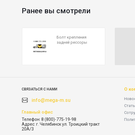
Ранее вы смотрели
Болт крепления
задней рессоры
ISUZU NQR, Богдан
(18мм) 8980114880
О ко
СВЯЗАТЬСЯ С НАМИ
Ново
info@mega-m.su
Стать
Главный офис
Сотр
Телефон:
8 (800)-775-19-98
Поли
Адрес:
г. Челябинск ул. Троицкий тракт
20А/3