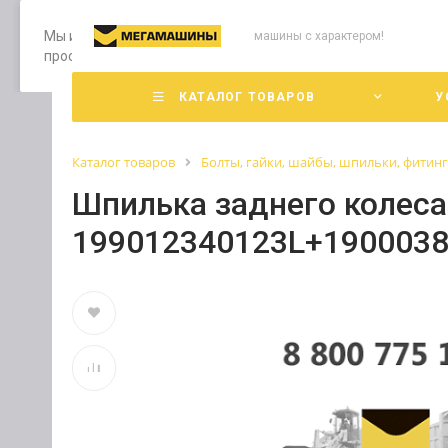
Мы используем файлы cookie, разработанные нашими специ
машины с характером!
просмотр страниц нашего сайта, вы принимаете условия е
КАТАЛОГ ТОВАРОВ
У
Каталог товаров
Болты, гайки, шайбы, шпильки, фитин
Шпилька заднего колеса
199012340123L+1900038