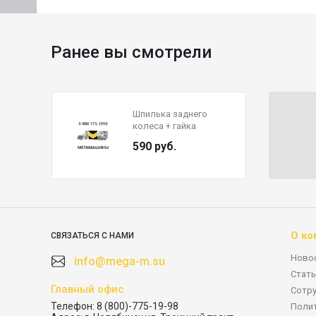
Ранее вы смотрели
Шпилька заднего
колеса + гайка
d=23мм L=130мм
590 руб.
199012340123L+19000
3884160/
AZ91123440123 LEO
TRADE
О ко
СВЯЗАТЬСЯ С НАМИ
Ново
info@mega-m.su
Стать
Главный офис
Сотр
Телефон:
8 (800)-775-19-98
Поли