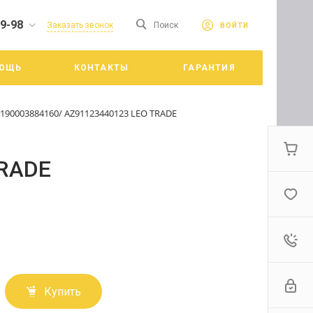
19-98
сайте. Продолжая
Заказать звонок
Поиск
ВОЙТИ
Принять
е конфиденциальности
ОЩЬ
КОНТАКТЫ
ГАРАНТИЯ
цкий
190003884160/ AZ91123440123 LEO TRADE
TRADE
Купить