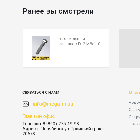
Ранее вы смотрели
Болт крышки
клапанов D12 М8х110
Q150B08110
О ко
СВЯЗАТЬСЯ С НАМИ
Ново
info@mega-m.su
Стать
Главный офис
Сотр
Телефон:
8 (800)-775-19-98
Поли
Адрес:
г. Челябинск ул. Троицкий тракт
20А/3