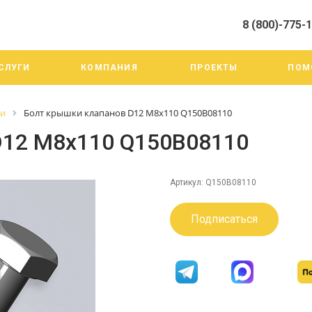
8 (800)-775-
алистами и третьими лицами, для анализа событий на нашем веб-
го использования. Более подробные сведения смотрите в Политик
8 (800)-775-19-98
СЛУГИ
КОМПАНИЯ
ПРОЕКТЫ
ПОМ
г. Челябинск ул. Трои
тракт 20А/3
Пн-Пт: 9:00-18:00
ги
Болт крышки клапанов D12 М8х110 Q150B08110
Cб-Вс: Выходной
info@mega-m.su
D12 М8х110 Q150B08110
Артикул:
Q150B08110
Подписаться