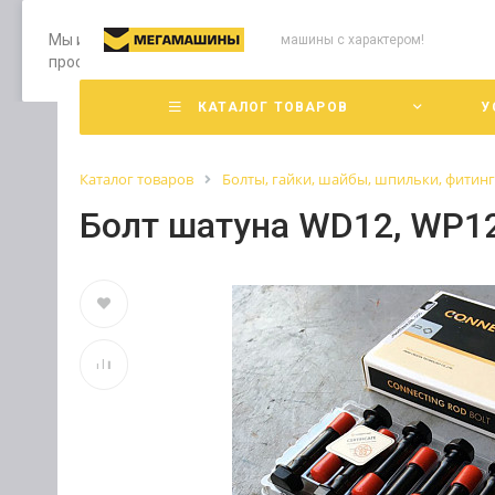
Мы используем файлы cookie, разработанные нашими специ
машины с характером!
просмотр страниц нашего сайта, вы принимаете условия е
КАТАЛОГ ТОВАРОВ
У
Каталог товаров
Болты, гайки, шайбы, шпильки, фитин
Болт шатуна WD12, WP1