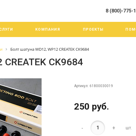
8 (800)-775-
алистами и третьими лицами, для анализа событий на нашем веб-
го использования. Более подробные сведения смотрите в Политик
8 (800)-775-19-98
СЛУГИ
КОМПАНИЯ
ПРОЕКТЫ
ПОМ
г. Челябинск ул. Трои
тракт 20А/3
Пн-Пт: 9:00-18:00
ги
Болт шатуна WD12, WP12 CREATEK CK9684
Cб-Вс: Выходной
info@mega-m.su
2 CREATEK CK9684
Артикул:
61800030019
250 руб.
-
+
шт.