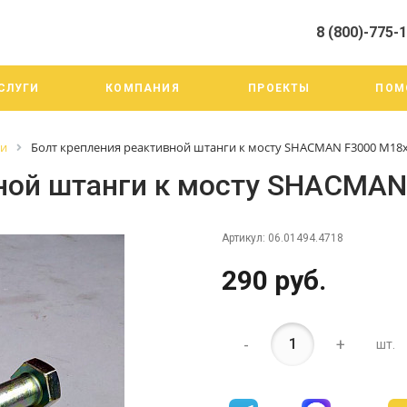
8 (800)-775-
алистами и третьими лицами, для анализа событий на нашем веб-
го использования. Более подробные сведения смотрите в Политик
8 (800)-775-19-98
СЛУГИ
КОМПАНИЯ
ПРОЕКТЫ
ПОМ
г. Челябинск ул. Трои
тракт 20А/3
Пн-Пт: 9:00-18:00
ги
Болт крепления реактивной штанги к мосту SHACMAN F3000 М18
Cб-Вс: Выходной
info@mega-m.su
вной штанги к мосту SHACMAN
Артикул:
06.01494.4718
290 руб.
-
+
шт.