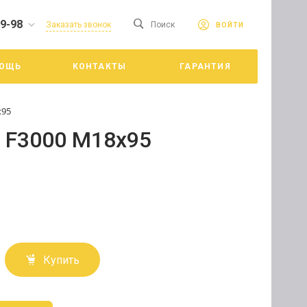
19-98
сайте. Продолжая
Заказать звонок
Поиск
ВОЙТИ
Принять
е конфиденциальности
ОЩЬ
КОНТАКТЫ
ГАРАНТИЯ
цкий
х95
 F3000 М18х95
Купить