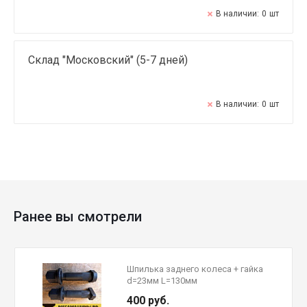
В наличии:
0
шт
Склад "Московский" (5-7 дней)
В наличии:
0
шт
Ранее вы смотрели
Шпилька заднего колеса + гайка
d=23мм L=130мм
199012340123L+190003884160/
400 руб.
AZ91123440123