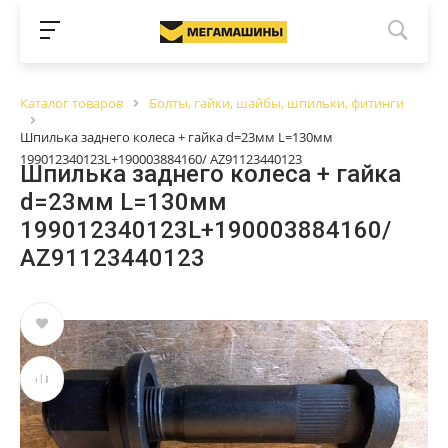
Каталог товаров
Болты, гайки, шайбы, шпильки, фитинги
Шпилька заднего колеса + гайка d=23мм L=130мм
199012340123L+190003884160/ AZ91123440123
Шпилька заднего колеса + гайка
d=23мм L=130мм
199012340123L+190003884160/
AZ91123440123