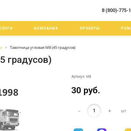
8 (800)-775-
алистами и третьими лицами, для анализа событий на нашем веб-
го использования. Более подробные сведения смотрите в Политик
8 (800)-775-19-98
СЛУГИ
КОМПАНИЯ
ПРОЕКТЫ
ПОМ
г. Челябинск ул. Трои
тракт 20А/3
Пн-Пт: 9:00-18:00
ги
Тавотница угловая М8 (45 градусов)
Cб-Вс: Выходной
info@mega-m.su
5 градусов)
Артикул:
М8
30 руб.
-
+
шт.