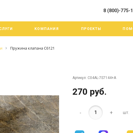
8 (800)-775-
алистами и третьими лицами, для анализа событий на нашем веб-
го использования. Более подробные сведения смотрите в Политик
8 (800)-775-19-98
СЛУГИ
КОМПАНИЯ
ПРОЕКТЫ
ПОМ
г. Челябинск ул. Трои
тракт 20А/3
Пн-Пт: 9:00-18:00
ги
Пружина клапана C6121
Cб-Вс: Выходной
info@mega-m.su
Артикул:
C04AL-7S7144+A
270 руб.
-
+
шт.