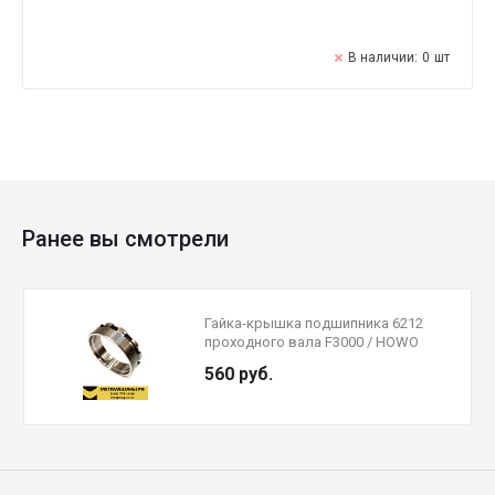
В наличии:
0
шт
Ранее вы смотрели
Гайка-крышка подшипника 6212
проходного вала F3000 / HOWO
AC16 81.90685.0053 / AZ9981320163
560 руб.