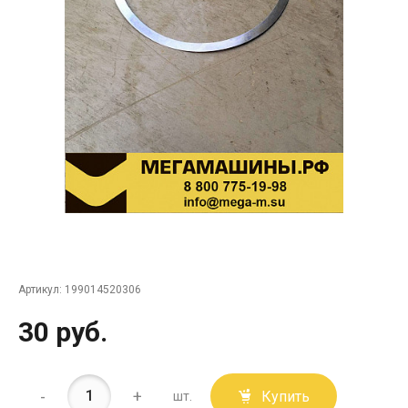
Артикул:
199014520306
30 руб.
-
+
Купить
шт.