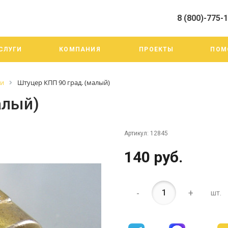
8 (800)-775-
алистами и третьими лицами, для анализа событий на нашем веб-
го использования. Более подробные сведения смотрите в Политик
8 (800)-775-19-98
СЛУГИ
КОМПАНИЯ
ПРОЕКТЫ
ПОМ
г. Челябинск ул. Трои
тракт 20А/3
Пн-Пт: 9:00-18:00
ги
Штуцер КПП 90 град. (малый)
Cб-Вс: Выходной
info@mega-m.su
алый)
Артикул:
12845
140 руб.
-
+
шт.