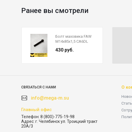
Ранее вы смотрели
Болт маховика FAW
М14х85х1,5 CA6DL
430 руб.
О ко
СВЯЗАТЬСЯ С НАМИ
Ново
info@mega-m.su
Стать
Главный офис
Сотр
Телефон:
8 (800)-775-19-98
Поли
Адрес:
г. Челябинск ул. Троицкий тракт
20А/3