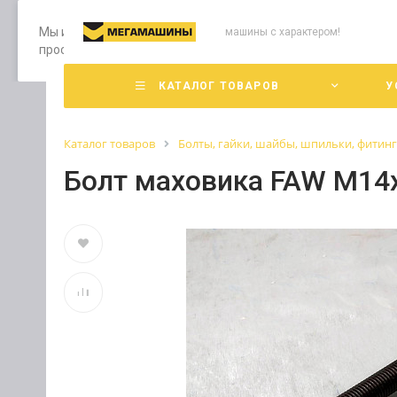
Мы используем файлы cookie, разработанные нашими специ
машины с характером!
просмотр страниц нашего сайта, вы принимаете условия е
КАТАЛОГ ТОВАРОВ
У
Каталог товаров
Болты, гайки, шайбы, шпильки, фитин
Болт маховика FAW М14