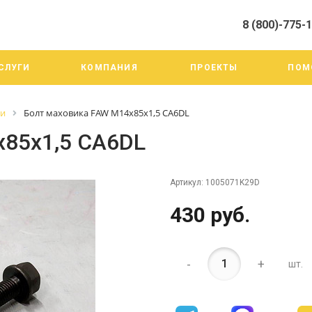
8 (800)-775-
алистами и третьими лицами, для анализа событий на нашем веб-
го использования. Более подробные сведения смотрите в Политик
8 (800)-775-19-98
СЛУГИ
КОМПАНИЯ
ПРОЕКТЫ
ПОМ
г. Челябинск ул. Трои
тракт 20А/3
Пн-Пт: 9:00-18:00
ги
Болт маховика FAW М14х85х1,5 CA6DL
Cб-Вс: Выходной
info@mega-m.su
х85х1,5 CA6DL
Артикул:
1005071K29D
430 руб.
-
+
шт.