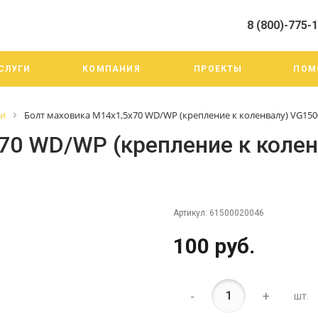
8 (800)-775-
алистами и третьими лицами, для анализа событий на нашем веб-
го использования. Более подробные сведения смотрите в Политик
8 (800)-775-19-98
СЛУГИ
КОМПАНИЯ
ПРОЕКТЫ
ПОМ
г. Челябинск ул. Трои
тракт 20А/3
Пн-Пт: 9:00-18:00
ги
Болт маховика М14х1,5х70 WD/WP (крепление к коленвалу) VG150
Cб-Вс: Выходной
info@mega-m.su
70 WD/WP (крепление к колен
Артикул:
61500020046
100 руб.
-
+
шт.