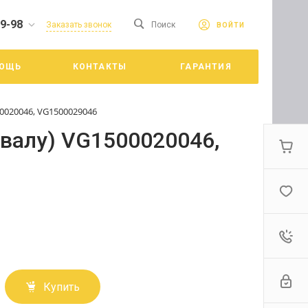
19-98
сайте. Продолжая
Заказать звонок
Поиск
ВОЙТИ
Принять
е конфиденциальности
ОЩЬ
КОНТАКТЫ
ГАРАНТИЯ
цкий
0020046, VG1500029046
валу) VG1500020046,
Купить