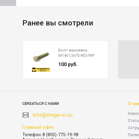
Ранее вы смотрели
Болт маховика
М14х1,5х70 WD/WP
(крепление к
100 руб.
коленвалу)
VG1500020046,
VG1500029046
О ко
СВЯЗАТЬСЯ С НАМИ
Ново
info@mega-m.su
Стать
Главный офис
Сотр
Телефон:
8 (800)-775-19-98
Поли