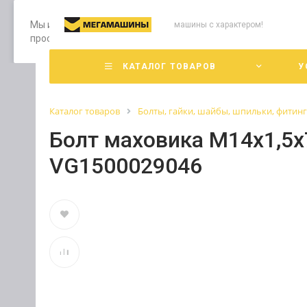
Мы используем файлы cookie, разработанные нашими специ
машины с характером!
просмотр страниц нашего сайта, вы принимаете условия е
КАТАЛОГ ТОВАРОВ
У
Каталог товаров
Болты, гайки, шайбы, шпильки, фитин
Болт маховика М14х1,5х
VG1500029046