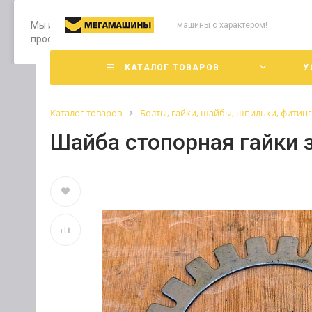
Мы используем файлы cookie, разработанные нашими специ
машины с характером!
просмотр страниц нашего сайта, вы принимаете условия е
КАТАЛОГ ТОВАРОВ
У
Каталог товаров
Болты, гайки, шайбы, шпильки, фитин
Шайба стопорная гайки 