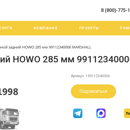
8 (800)-775-
алистами и третьими лицами, для анализа событий на нашем веб-
го использования. Более подробные сведения смотрите в Политик
8 (800)-775-19-98
СЛУГИ
КОМПАНИЯ
ПРОЕКТЫ
ПОМ
г. Челябинск ул. Трои
тракт 20А/3
Пн-Пт: 9:00-18:00
зной задний HOWO 285 мм 99112340006 MARSHALL
Cб-Вс: Выходной
info@mega-m.su
ний HOWO 285 мм 991123400
Артикул:
199112340006
Подписаться