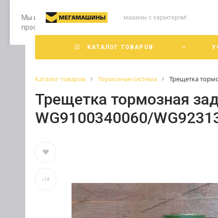
Мы используем файлы cookie, разработанные нашими специ
машины с характером!
просмотр страниц нашего сайта, вы принимаете условия е
КАТАЛОГ ТОВАРОВ
У
Каталог товаров
Тормозная система
Трещетка тормо
Трещетка тормозная зад
WG9100340060/WG9231