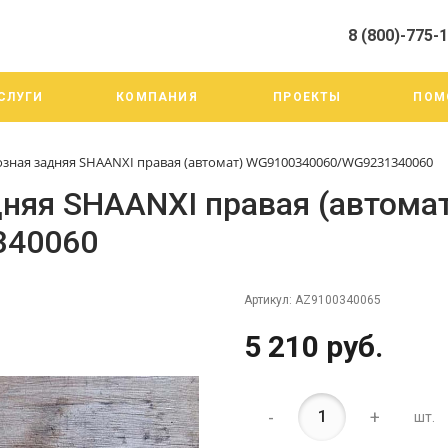
8 (800)-775-
алистами и третьими лицами, для анализа событий на нашем веб-
го использования. Более подробные сведения смотрите в Политик
8 (800)-775-19-98
СЛУГИ
КОМПАНИЯ
ПРОЕКТЫ
ПОМ
г. Челябинск ул. Трои
тракт 20А/3
Пн-Пт: 9:00-18:00
зная задняя SHAANXI правая (автомат) WG9100340060/WG9231340060
Cб-Вс: Выходной
info@mega-m.su
няя SHAANXI правая (автома
340060
Артикул:
AZ9100340065
5 210 руб.
-
+
шт.