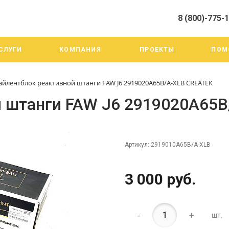
8 (800)-775-
алистами и третьими лицами, для анализа событий на нашем веб-
го использования. Более подробные сведения смотрите в Политик
8 (800)-775-19-98
СЛУГИ
КОМПАНИЯ
ПРОЕКТЫ
ПОМ
г. Челябинск ул. Трои
тракт 20А/3
Пн-Пт: 9:00-18:00
айлентблок реактивной штанги FAW J6 2919020A65B/A-XLB CREATEK
Cб-Вс: Выходной
info@mega-m.su
й штанги FAW J6 2919020A65
Артикул:
2919010A65B/A-XLB
3 000 руб.
-
+
шт.