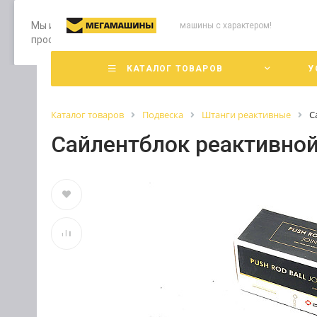
Мы используем файлы cookie, разработанные нашими специ
машины с характером!
просмотр страниц нашего сайта, вы принимаете условия е
КАТАЛОГ ТОВАРОВ
У
Каталог товаров
Подвеска
Штанги реактивные
С
Сайлентблок реактивно