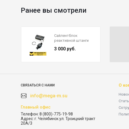
Ранее вы смотрели
Сайлентблок
реактивной штанги
FAW J6
3 000 руб.
2919020A65B/A-XLB
CREATEK
О ко
СВЯЗАТЬСЯ С НАМИ
Ново
info@mega-m.su
Стать
Главный офис
Сотр
Телефон:
8 (800)-775-19-98
Поли
Адрес:
г. Челябинск ул. Троицкий тракт
20А/3