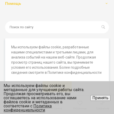
Помощь
Мы используем файлы cookie, разработанные
нашими специалистами и третьими лицами, для
© 2026 Мегамашины, Все права защищены. Вся
анализа событий на нашем веб-сайте. Продолжая
представленная на сайте информация носит исключительно
просмотр страниц нашего сайта, вы принимаете
информационный характер и ни при каких условиях не
условия его использования. Более подробные
является публичной офертой, определяемой положениями
сведения смотрите в Политике конфиденциальности
статьи 437 (2) ГК РФ.
Мы используем файлы cookie и
Принять
метаданные для улучшения работы сайта.
Продолжая просматривать его, вы
соглашаетесь на использование нами
Принять
файлов cookie и метаданных в
соответствии с
Политика
Главная
Главная
Кабинет
Кабинет
Корзина
Корзина
Избранные
Избранные
Сравнение
Сравнение
конфиденциальности