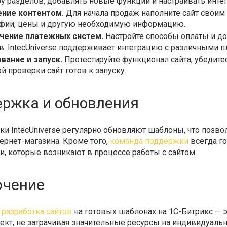
ру разделов, добавлять новые функции и настраивать инте
ние контентом.
Для начала продаж наполните сайт своим 
фии, цены и другую необходимую информацию.
чение платежных систем.
Настройте способы оплаты и до
в. IntecUniverse поддерживает интеграцию с различными 
вание и запуск.
Протестируйте функционал сайта, убедите
й проверки сайт готов к запуску.
ржка и обновления
ки IntecUniverse регулярно обновляют шаблоны, что позво
ернет-магазина. Кроме того,
команда поддержки
всегда г
, которые возникают в процессе работы с сайтом.
ючение
 разработка сайтов
на готовых шаблонах на 1С-Битрикс — 
ект, не затрачивая значительные ресурсы на индивидуаль