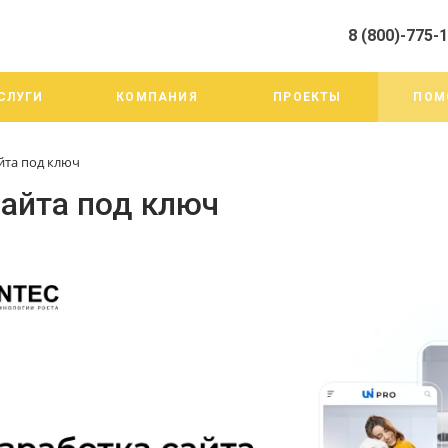
8 (800)-775-
алистами и третьими лицами, для анализа событий на нашем веб-
го использования. Более подробные сведения смотрите в Политик
8 (800)-775-19-98
СЛУГИ
КОМПАНИЯ
ПРОЕКТЫ
ПОМ
г. Челябинск ул. Трои
тракт 20А/3
Пн-Пт: 9:00-18:00
йта под ключ
Cб-Вс: Выходной
info@mega-m.su
сайта под ключ