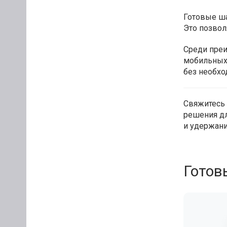
Готовые ша
Это позвол
Среди пре
мобильных 
без необхо
Свяжитесь 
решения д
и удержани
Готов