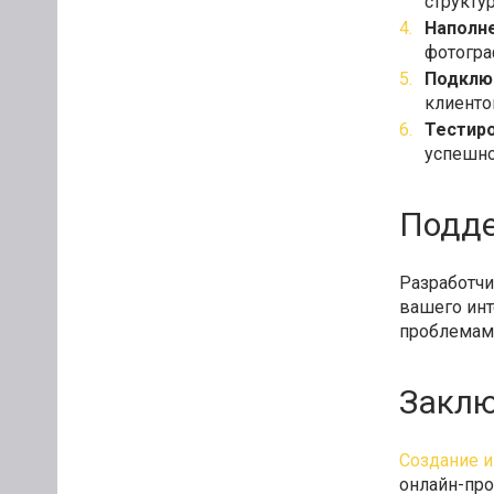
структу
Наполне
фотогра
Подклю
клиенто
Тестиро
успешно
Подде
Разработчи
вашего инт
проблемами
Закл
Создание и
онлайн-про