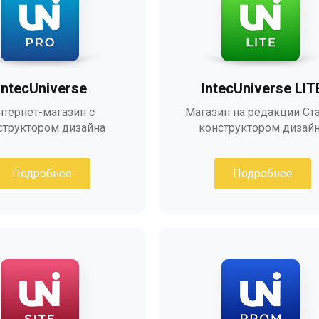
IntecUniverse
IntecUniverse LIT
нтернет-магазин с
Магазин на редакции Ста
структором дизайна
конструктором дизай
Подробнее
Подробнее