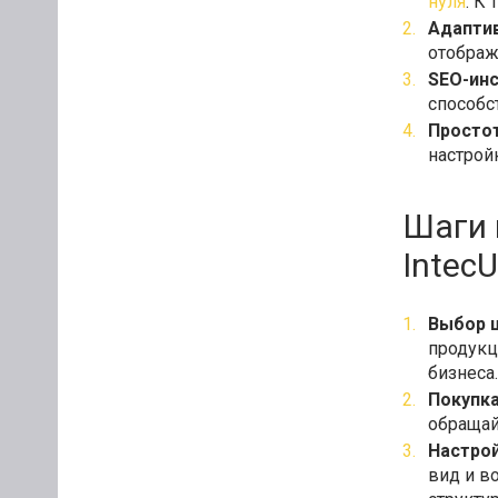
нуля
. К
Адаптив
отображ
SEO-ин
способс
Простот
настрой
Шаги 
IntecU
Выбор 
продукц
бизнеса.
Покупка
обращай
Настрой
вид и в