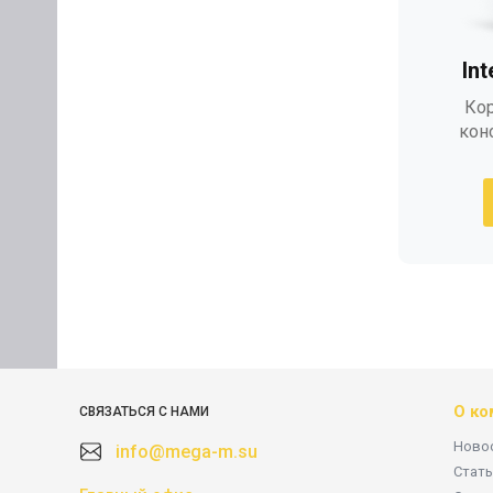
In
Кор
кон
О ко
СВЯЗАТЬСЯ С НАМИ
Ново
info@mega-m.su
Стать