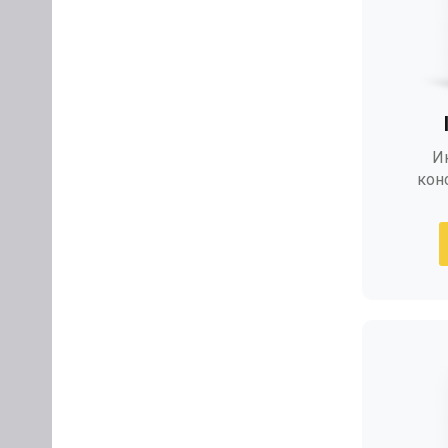
И
кон