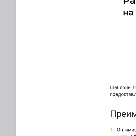
Шаблоны In
предоставл
Преим
Оптимиз