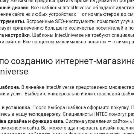
 тожу же вам не придется тратить время на дизайн и прог
ный дизайн.
Все шаблоны IntecUniverse обладают адаптив
ение сайта на любых устройствах — от компьютеров до см
струменты.
Встроенные SEO-инструменты помогают улучшит
твует привлечению большего количества посетителей и по
а настройки.
Шаблоны IntecUniverse не требуют специал
ки сайтов. Все процессы максимально понятны — с ними р
по созданию интернет-магазин
niverse
шаблона.
В линейке IntecUniverse представлено множеств
ии и услуг. Выберите универсальный или отраслевой шабл
 и установка.
После выбора шаблона оформите покупку. П
тесь в нашу техподдержку. Специалисты INTEC помогут ра
ка дизайна и функционала.
Система управления сайтом «
озможности сайта. Вы можете адаптировать дизайн под ун